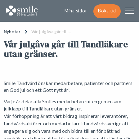
Mina sidor
Boka tid
Nyheter
Vår julgåva går till…
Vår julgåva går till Tandläkare
utan gränser.
Smile Tandvård önskar medarbetare, patienter och partners
en God jul och ett Gott nytt år!
Varje år delar alla Smiles medarbetare ut en gemensam
julklapp till T
andläkare utan gränser.
Vår förhoppning är att vårt bidrag inspirerar leverantörer,
tandvårdsaktörer och medarbetare i tandvårdssverige att
engagera sig och vara med och bidra till en förbättrad
munhälsa och livskvalitet för människor i utsatta länder där