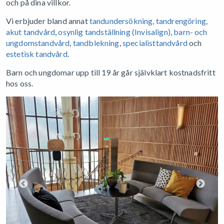
och på dina villkor.
Vi erbjuder bland annat
tandundersökning,
t
andrengöring
,
akut tandvård
,
osynlig tandställning (Invisalign)
,
barn- och
ungdomstandvård
,
tandblekning
,
specialisttandvård
och
estetisk tandvård
.
Barn och ungdomar upp till 19 år går självklart kostnadsfritt
hos oss.