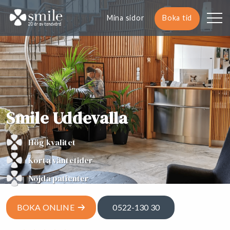
Mina sidor
Boka tid
Smile Uddevalla
Hög kvalitet
Korta väntetider
Nöjda patienter
BOKA ONLINE
0522-130 30