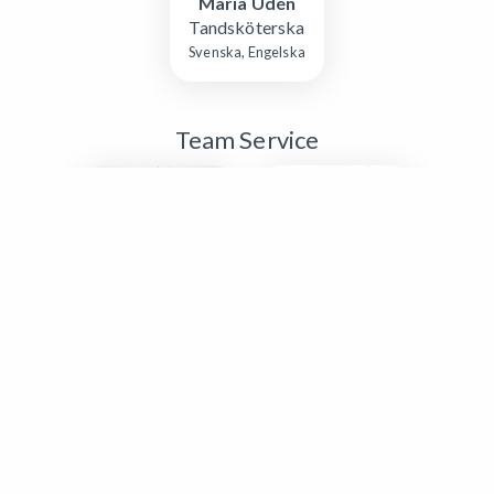
Maria Udén
Tandsköterska
Svenska, Engelska
Team Service
Lena
Petra
Hagström
Jonsson
Platschef
Team Service
Svenska, Engelska
Svenska, Engelska