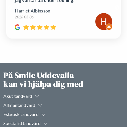
jag väntar på undersökning.
Harriet Albinsson
2026-03-06
På Smile Uddevalla
kan vi hjälpa dig med
Akut tandvård
Allmäntandvård
Estetisk tandvård
Specialisttandvård