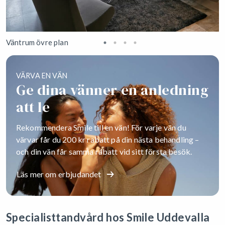
Väntrum övre plan
B
VÄRVA EN VÄN
Ge dina vänner en anledning
att le
Rekommendera Smile till en vän! För varje vän du
värvar får du 200 kr rabatt på din nästa behandling –
och din vän får samma rabatt vid sitt första besök.
Läs mer om erbjudandet
Specialisttandvård hos Smile Uddevalla