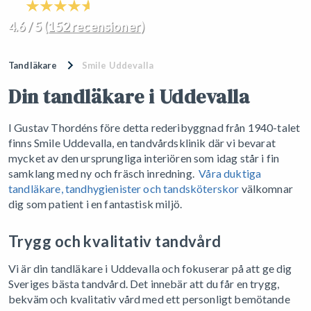
4.6 / 5 (
152 recensioner
)
Tandläkare
Smile Uddevalla
Din tandläkare i Uddevalla
I Gustav Thordéns före detta rederibyggnad från 1940-talet
finns Smile Uddevalla, en tandvårdsklinik där vi bevarat
mycket av den ursprungliga interiören som idag står i fin
samklang med ny och fräsch inredning.
Våra duktiga
tandläkare, tandhygienister och tandsköterskor
välkomnar
dig som patient i en fantastisk miljö.
Trygg och kvalitativ tandvård
Vi är din tandläkare i Uddevalla och fokuserar på att ge dig
Sveriges bästa tandvård. Det innebär att du får en trygg,
bekväm och kvalitativ vård med ett personligt bemötande