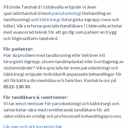
På Smile Tandvård i Uddevalla erbjuder vi även
specialisttandvård inom
parodontologi
(behandling av
tandlossning) och
käkkirurgi
(kirurgiska ingrepp i mun och
käke). Våra erfarna specialisttandläkare i Uddevalla arbetar
med avancerad teknik för att ge dig som patient en trygg
och högkvalitativ tandvård.
För patienter:
Har du problem med tandlossning eller behöver ett
kirurgiskt ingrepp, såsom tandimplantat eller borttagning av
visdomständer? Våra specialister inom parodontologi och
käkkirurgi erbjuder individuellt anpassade behandlingar för
att förbättra din munhälsa och funktion. Kontakta oss på
0522-130 30.
För tandläkare & remittenter:
Vi tar emot remisser för parodontologi och käkkirurgi och
samarbetar nära med remitterande tandläkare för att
säkerställa en smidig och professionell behandlingsprocess.
Läs mer och skicka remiss här