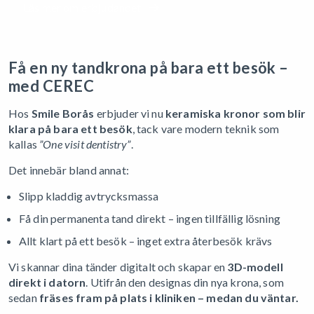
Läs mer om erbjudandet
Få en ny tandkrona på bara ett besök –
med CEREC
Hos
Smile Borås
erbjuder vi nu
keramiska kronor som blir
klara på bara ett besök
, tack vare modern teknik som
kallas
”One visit dentistry”
.
Det innebär bland annat:
Slipp kladdig avtrycksmassa
Få din permanenta tand direkt – ingen tillfällig lösning
Allt klart på ett besök – inget extra återbesök krävs
Vi skannar dina tänder digitalt och skapar en
3D-modell
direkt i datorn
. Utifrån den designas din nya krona, som
sedan
fräses fram på plats i kliniken – medan du väntar.