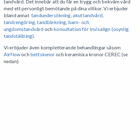
tandvård. Det innebär att du får en trygg och bekväm vård
med ett personligt bemötande på dina villkor. Vi erbjuder
bland annat
tandundersökning, a
kuttandvård,
t
andrengöring
, t
andblekning
,
barn- och
ungdomstandvård
och
konsultation för Invisalign (osynlig
tandställning).
Vi erbjuder även kompletterande behandlingar såsom
Airflow
och
bettskenor
och keramiska kronor CEREC (se
nedan).
VÄRVA EN VÄN
Ge dina vänner en anledning
att le
Rekommendera Smile till en vän! För varje vän du
värvar får du 200 kr rabatt på din nästa behandling –
och din vän får samma rabatt vid sitt första besök.