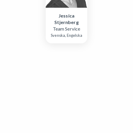
Jessica
Stjernberg
Team Service
Svenska, Engelska
Colosseum Smile AB (556689-2864)
Gustavslundsvägen 151 E, Plan 7
167 51 Bromma
Mer om Smile Tandvård
Colosseum Dental Group
Colosseum Specialisttandvård