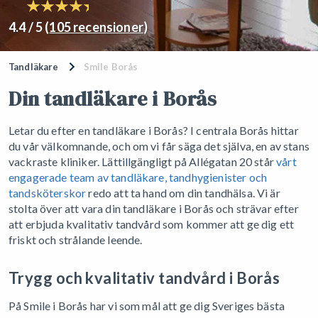
4.4 / 5 (
105 recensioner
)
Tandläkare
Smile Borås
Din tandläkare i Borås
Letar du efter en tandläkare i Borås? I centrala Borås hittar
du vår välkomnande, och om vi får säga det själva, en av stans
vackraste kliniker. Lättillgängligt på Allégatan 20 står
vårt
engagerade team av tandläkare, tandhygienister och
tandsköterskor
redo att ta hand om din tandhälsa. Vi är
stolta över att vara din tandläkare i Borås och strävar efter
att erbjuda kvalitativ tandvård som kommer att ge dig ett
friskt och strålande leende.
Trygg och kvalitativ tandvård i Borås
På Smile i Borås har vi som mål att ge dig Sveriges bästa