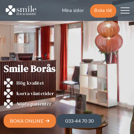
Mina sidor
Boka tid
Smile Borås
Hög kvalitet
Korta väntetider
Nöjda patienter
BOKA ONLINE
033-44 70 30