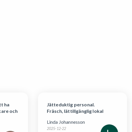
tt ha
Jätteduktig personal.
kare och
Fräsch, lättillgänglig lokal
Linda Johannesson
2025-12-22