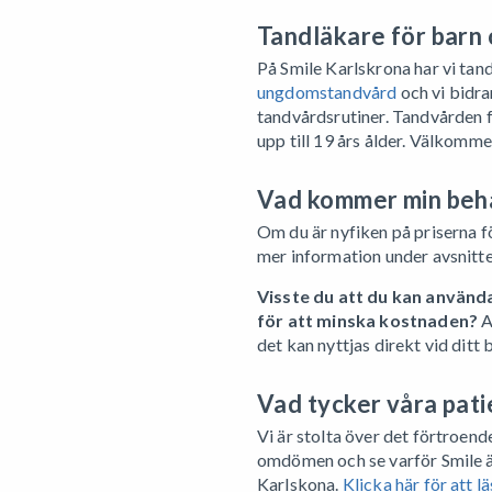
Tandläkare för barn
På Smile Karlskrona har vi ta
ungdomstandvård
och vi bidrar
tandvårdsrutiner. Tandvården 
upp till 19 års ålder. Välkomm
Vad kommer min beha
Om du är nyfiken på priserna fö
mer information under avsnitt
Visste du att du kan använd
för att minska kostnaden?
A
det kan nyttjas direkt vid ditt
Vad tycker våra pati
Vi är stolta över det förtroende
omdömen och se varför Smile är
Karlskona.
Klicka här för att 