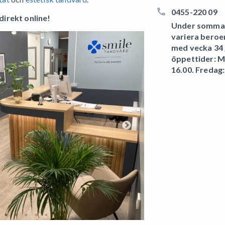
0455-220 09
direkt online!
Under sommar
variera beroe
med vecka 34 g
öppettider: 
16.00. Fredag:
VÄRVA EN VÄ
Ge din
anledni
Rekommendera 
varje vän du v
rabatt på din
din vän får sa
första besök.