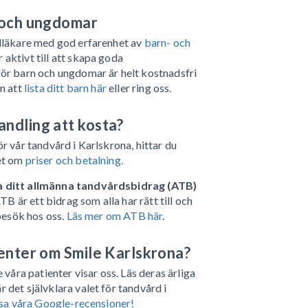
Läs mer om e
 och ungdomar
ndläkare med god erfarenhet av
barn- och
 aktivt till att skapa goda
för barn och ungdomar är helt kostnadsfri
en att
lista ditt barn här
eller ring oss
.
ndling att kosta?
r vår tandvård i Karlskrona, hittar du
et om
priser och betalning.
a ditt allmänna tandvårdsbidrag (ATB)
TB är ett bidrag som alla har rätt till och
 besök hos oss.
Läs mer om ATB här
.
enter om Smile Karlskrona?
 våra patienter visar oss. Läs deras ärliga
 det självklara valet för tandvård i
läsa våra Google-recensioner!