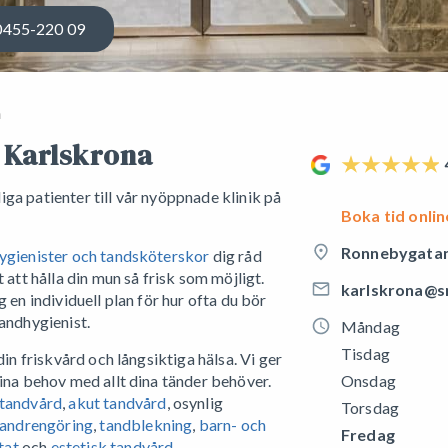
0455-220 09
a
i Karlskrona
ga patienter till vår nyöppnade klinik på
Boka tid onlin
Ronnebygatan
hygienister och tandsköterskor
dig råd
 att hålla din mun så frisk som möjligt.
karlskrona@s
 en individuell plan för hur ofta du bör
tandhygienist.
Måndag
Tisdag
din friskvård och långsiktiga hälsa. Vi ger
dina behov med allt dina tänder behöver.
Onsdag
tandvård
,
akut tandvård
, osynlig
Torsdag
tandrengöring
,
tandblekning
,
barn- och
Fredag
tat
och
estetisk tandvård
.