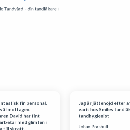
le Tandvård – din tandläkare i
antastisk fin personal.
Jag är jättenöjd efter a
 väl mottagen.
varit hos Smiles tandlä
ren David har fint
tandhygienist
arbetar med glimten i
Johan Porshult
 till skratt.