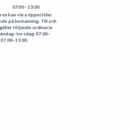
07:00 - 13:00
en kan våra öppettider
nde på bemanning. Till och
äller följande ordinarie
Måndag–torsdag: 07.00–
 07.00–13.00.
N
a vänner en
ng att le
Smile till en vän! För
ärvar får du 200 kr
 nästa behandling – och
mma rabatt vid sitt