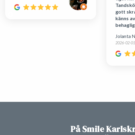
Tandskö
gott skr
känns a
behaglig
Jolanta 
2026-02-0
På Smile Karlsk