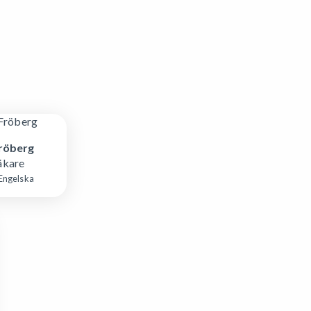
Fröberg
äkare
Engelska