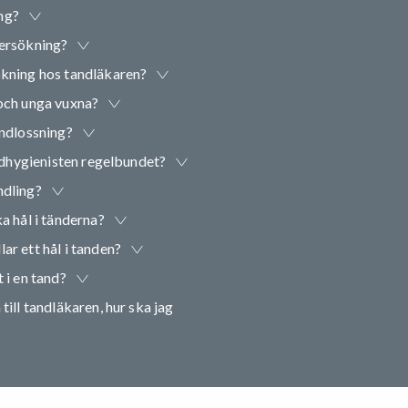
ng?
dersökning?
ökning hos tandläkaren?
 och unga vuxna?
andlossning?
andhygienisten regelbundet?
ndling?
a hål i tänderna?
ar ett hål i tanden?
 i en tand?
till tandläkaren, hur ska jag