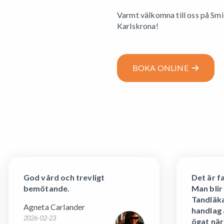
Varmt välkomna till oss på Smi
Karlskrona!
BOKA ONLINE
God vård och trevligt
Det är f
bemötande.
Man blir
Tandläka
Agneta Carlander
handlag 
2026-02-23
ögat nära