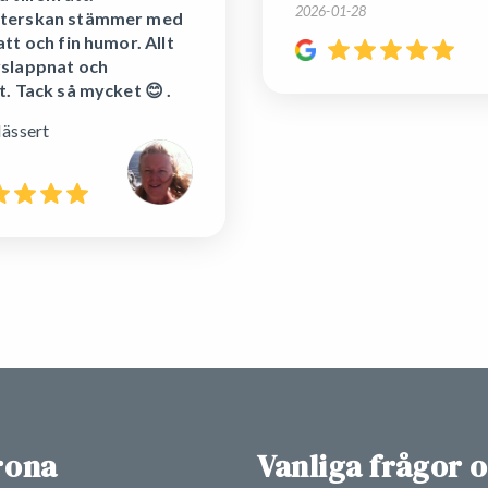
2026-01-28
terskan stämmer med
att och fin humor. Allt
vslappnat och
t. Tack så mycket 😊 .
Nässert
1
rona
Vanliga frågor 