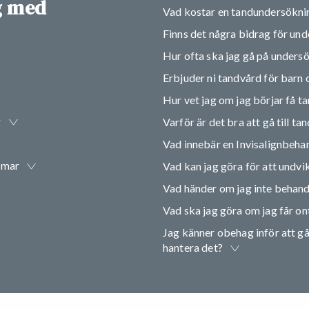
ig med
Vad kostar en tandundersökni
Finns det några bidrag för un
Hur ofta ska jag gå på unders
Erbjuder ni tandvård för barn
Hur vet jag om jag börjar få t
g
Varför är det bra att gå till t
Vad innebär en Invisalignbeha
omar
Vad kan jag göra för att undvik
Vad händer om jag inte behandl
Vad ska jag göra om jag får ont
Jag känner obehag inför att gå 
hantera det?