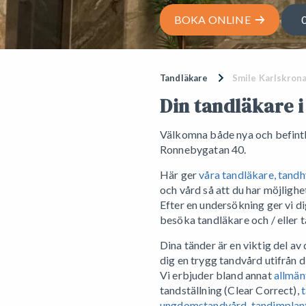
BOKA ONLINE
Tandläkare
Smile Karlskron
Din tandläkare 
Välkomna både nya och befintli
Ronnebygatan 40.
Här ger
våra tandläkare, tand
och vård så att du har möjlighet
Efter en undersökning ger vi dig
besöka tandläkare och / eller 
Dina tänder är en viktig del av 
dig en trygg tandvård utifrån 
Vi erbjuder bland annat
allmän
tandställning (Clear Correct),
ungdomstandvård
,
tandimplan