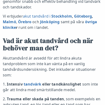
genomför snabb och effektiv behandling vid tandvärk
och tandskador.
Vi erbjuder
akut tandvård i
Stockholm
,
Göteborg
,
Malmö
,
Örebro
och
Jönköping
samt på våra
övriga
klinike
r
runt om i landet.
Vad är akut tandvård och när
behöver man det?
Akuttandvård är avsedd för att lindra akuta
tandproblem som inte kan vänta på en vanlig
tandvårdsundersökning. Det inkluderar situationer
som:
1.
Intensiv
tandvärk
eller tandkänslighet
som inte
går att lindra med smärtstillande medel.
2.
Trauma eller skada på tanden
, som exempelvis en
avbruten tand, en lös tand eller en tand som har