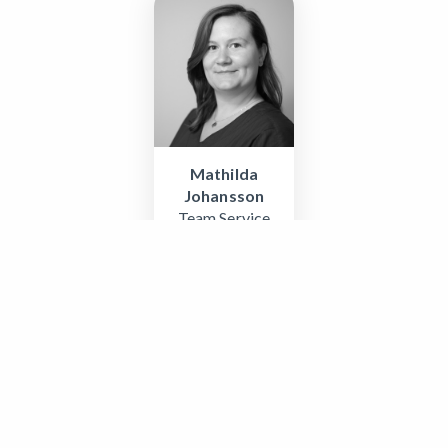
Mathilda
Johansson
Team Service
Svenska, Engelska
Colosseum Smile AB (556689-2864)
Gustavslundsvägen 151 E, Plan 7
167 51 Bromma