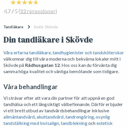
4.7 / 5 (
82 recensioner
)
Tandläkare
Smile Skövde
Din tandläkare i Skövde
Våra erfarna tandläkare, tandhygienister och tandsköterskor
välkomnar dig till våra moderna och bekväma lokaler mitt i
Skövde på
Rådhusgatan 12
. Hos oss kan du förvänta dig
samma höga kvalitet och vänliga bemötande som tidigare.
Våra behandlingar
Vi strävar efter att vara din partner för att uppnå en god
tandhälsa och ett långsiktigt välbefinnande. Därför erbjuder
vi ett brett utbud av tandvårdsbehandlingar inklusive
allmäntandvård
,
akuttandvård
,
tandrengöring
,
osynlig
tandställning med Invisalign
,
tandblekning
och
estetisk