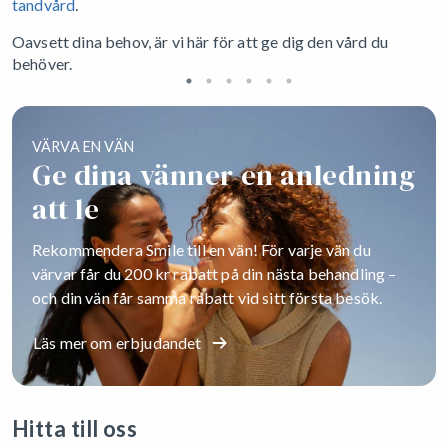
tandvård
.
Oavsett dina behov, är vi här för att ge dig den vård du
behöver.
VÄRVA EN VÄN
Ge dina vänner en anledning
att le
Rekommendera Smile till en vän! För varje vän du
värvar får du 200 kr rabatt på din nästa behandling –
och din vän får samma rabatt vid sitt första besök.
Läs mer om erbjudandet
Hitta till oss