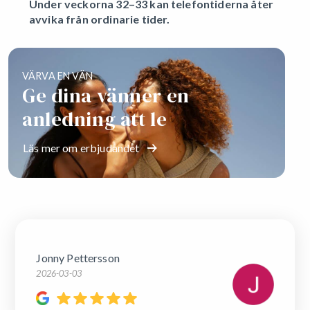
Under veckorna 32–33 kan telefontiderna åter
avvika från ordinarie tider.
VÄRVA EN VÄN
Ge dina vänner en
anledning att le
Läs mer om erbjudandet
Jonny Pettersson
2026-03-03