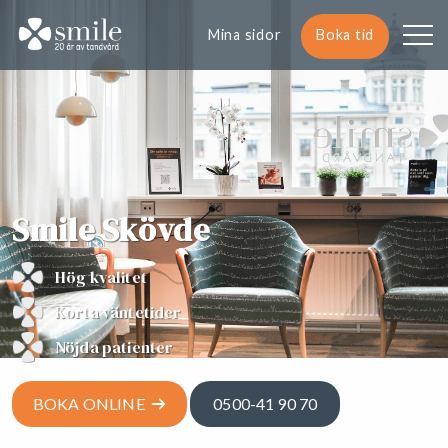
Mina sidor
Boka tid
Smile Skövde
Hög kvalitet
Korta väntetider
Nöjda patienter
BOKA ONLINE
0500-41 90 70