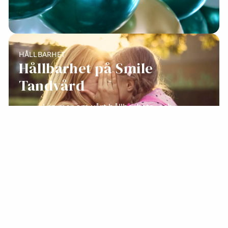
HÅLLBARHET
Hållbarhet på Smile
Tandvård
Läs mer om vårt hållbarhets- och
kvalitetsarbete
4.7 / 5
Baserat på 6499 Google reviews
Vad säger våra patienter?