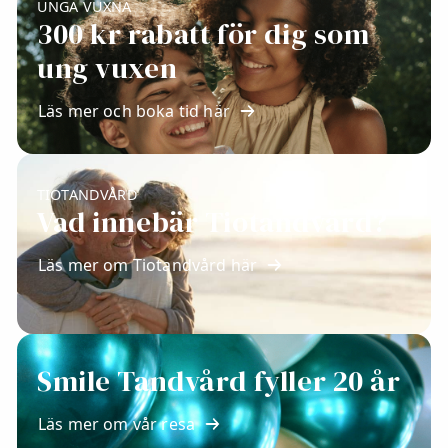
UNGA VUXNA
300 kr rabatt för dig som
ung vuxen
Läs mer och boka tid här
TIOTANDVÅRD
Vad innebär Tiotandvård?
Läs mer om Tiotandvård här
Smile Tandvård fyller 20 år
Läs mer om vår resa