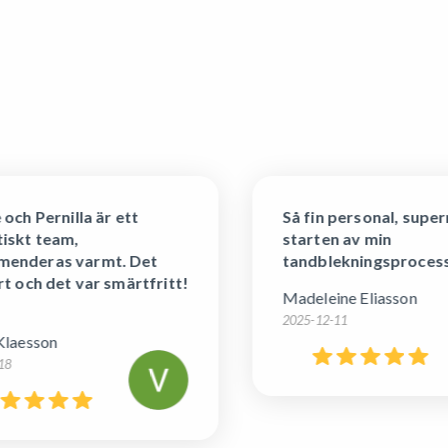
ch Pernilla är ett
Så fin personal, super
skt team,
starten av min
nderas varmt. Det
tandblekningsprocess
t och det var smärtfritt!
Madeleine Eliasson
2025-12-11
laesson
8