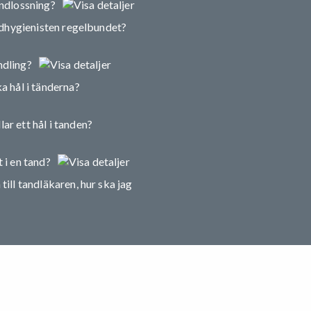
andlossning?
andhygienisten regelbundet?
ndling?
a hål i tänderna?
ar ett hål i tanden?
 i en tand?
till tandläkaren, hur ska jag