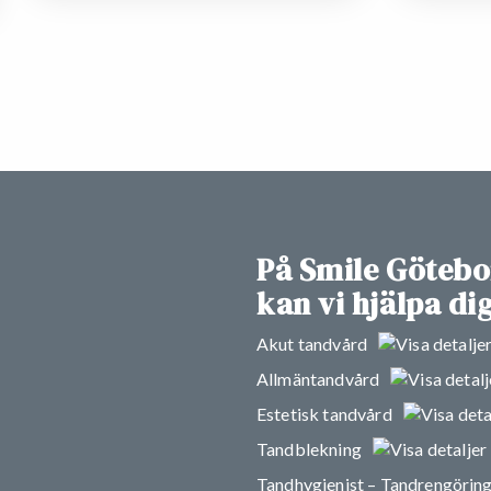
På Smile Götebo
kan vi hjälpa d
Akut tandvård
Allmäntandvård
Estetisk tandvård
Tandblekning
Tandhygienist – Tandrengörin