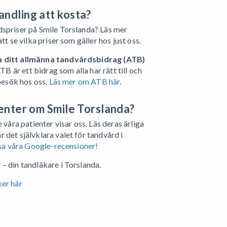
ndling att kosta?
dspriser på Smile Torslanda?
Läs mer
att se vilka priser som gäller hos just oss.
a ditt allmänna tandvårdsbidrag (ATB)
TB är ett bidrag som alla har rätt till och
 besök hos oss.
Läs mer om ATB här
.
enter om Smile Torslanda?
 våra patienter visar oss. Läs deras ärliga
 det självklara valet för tandvård i
äsa våra Google-recensioner!
– din tandläkare i Torslanda.
ker här