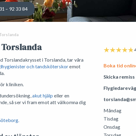
31 – 92 33 84
Torslanda
i Torslanda
4
d Torslandakrysset i Torslanda, tar våra
Boka tid onlin
hygienister och tandsköterskor
emot
da.
Skicka remiss
ör kliniken.
Flygledareväg
dundersökning,
akut hjälp
eller en
torslanda@sm
ende, så ser vi fram emot att välkomna dig
Måndag
Tisdag
 Göteborg.
Onsdag
Torsdag