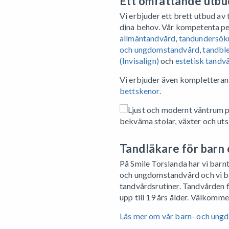
Ett omfattande utbud
Vi erbjuder ett brett utbud av
dina behov. Vår kompetenta per
allmäntandvård
,
tandundersök
och ungdomstandvård
,
tandbl
(Invisalign)
och
estetisk tandv
Vi erbjuder även komplettera
bettskenor.
Tandläkare för barn
På Smile Torslanda har vi bar
och ungdomstandvård och vi bid
tandvårdsrutiner. Tandvården 
upp till 19 års ålder. Välkomme
Läs mer om vår barn- och ung