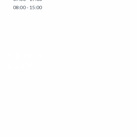
08:00 - 15:00
N
a vänner en
ng att le
Smile till en vän! För
ärvar får du 200 kr
 nästa behandling – och
mma rabatt vid sitt
rbjudandet