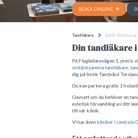
BOKA ONLINE
0
Tandläkare
Smile Göteborg 
Din tandläkare 
På Flygledarevägen 1, precis vi
omtänksamma tandläkare, tand
dig på Smile Tandvård Torslan
Du kan parkera gratis 1 h utanf
Oavsett om du behöver en tan
estetisk förvandling av ditt le
till vår klinik.
Vi har även
kliniker i centrala