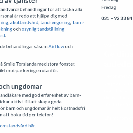
 av tjänster
Fredag
 tandvårdsbehandlingar för att täcka alla
sonal är redo att hjälpa dig med
031 – 92 33 84
ning
,
akuttandvård
,
tandrengöring
,
barn-
ekning
och
osynlig tandställning
ård
.
VÄRVA EN VÄ
nde behandlingar såsom
Airflow
och
Ge din
anledni
Rekommendera 
varje vän du v
 och ungdomar
rabatt på din
ntandläkare med god erfarenhet av barn-
din vän får sa
rar aktivt till att skapa goda
första besök.
för barn och ungdomar är helt kostnadsfri
n att boka tid per telefon!
Läs mer om e
domstandvård här.