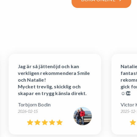
Jag är så jättenöjd och kan
Natalie o
verkligen rekommendera Smile
fantasti
och Natalie!
rekomme
Mycket trevlig, skicklig och
gick for
skapar en trygg känsla direkt.
☺️👏
Torbjorn Bodin
Victor K
2026-02-15
2025-12-1