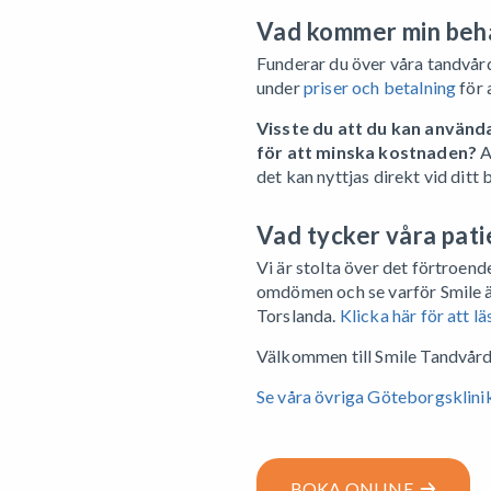
Vad kommer min beha
Funderar du över våra tandvår
under
priser och betalning
för 
Visste du att du kan använd
för att minska kostnaden?
A
det kan nyttjas direkt vid ditt
Vad tycker våra pati
Vi är stolta över det förtroende
omdömen och se varför Smile är
Torslanda.
Klicka här för att l
Välkommen till Smile Tandvård 
Se våra övriga Göteborgsklini
BOKA ONLINE