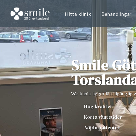
Hitta klinik
Behandlingar
Smile Gö
Torsland
Vår klinik ligger lättillgänglig
Hög kvalitet
Korta väntetider
Nöjda patienter