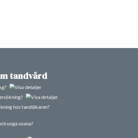
om tandvård
ng?
dersökning?
ökning hos tandläkaren?
 och unga vuxna?