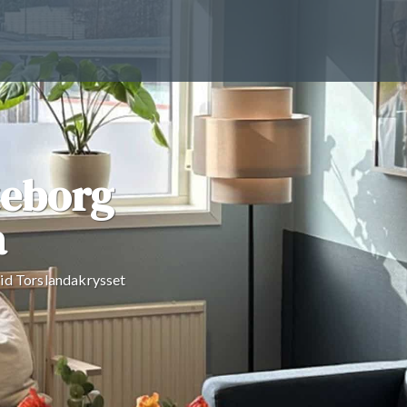
teborg
a
 vid Torslandakrysset