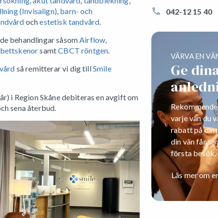
rsökning,
akut tandvård
,
tandblekning
,
lning (Invisalign)
,
barn- och
042-12 15 40
andvård
och
estetisk tandvård
.
nde behandlingar såsom
Airflow
,
bettskenor
samt
CBCT röntgen
.
VÄRVA EN VÄ
Ge din
dvård
så remitterar vi dig till
Smile
anledni
år) i Region Skåne debiteras en avgift om
Rekommendera 
och sena återbud.
varje vän du v
rabatt på din
din vän får sa
första besök.
Läs mer om e