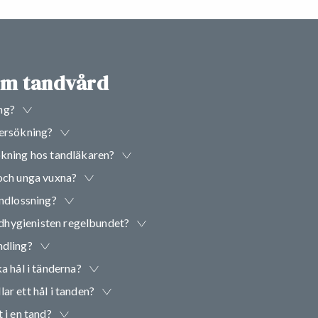
om tandvård
ng?
dersökning?
ökning hos tandläkaren?
 och unga vuxna?
andlossning?
andhygienisten regelbundet?
ndling?
a hål i tänderna?
ar ett hål i tanden?
 i en tand?