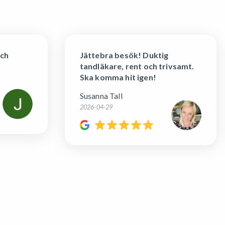
sök! Duktig
Alltid lika nöjd efter
 rent och trivsamt.
tandbehandling av bästa
it igen!
Maryam och Louise! Så trev
lugnt och positivt bemöta
Camilla D
2026-04-28