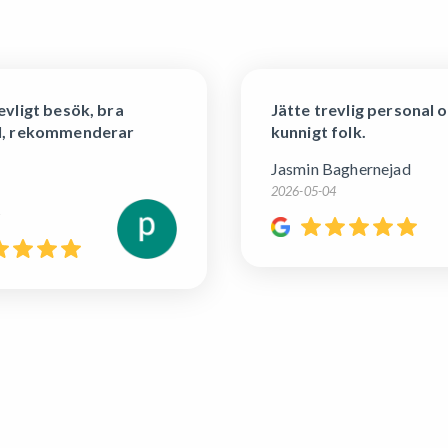
Jätte trevlig personal och
Jättebra be
kunnigt folk.
tandläkare,
Ska komma h
Jasmin Baghernejad
Susanna Tall
2026-05-04
2026-04-29