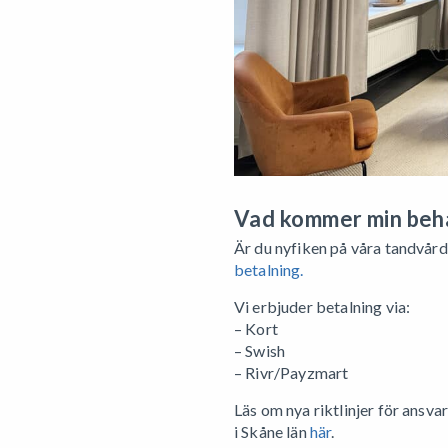
Vad kommer min beha
Är du nyfiken på våra tandvår
betalning.
Vi erbjuder betalning via:
– Kort
– Swish
– Rivr/Payzmart
Läs om nya riktlinjer för ansv
i Skåne län
här
.