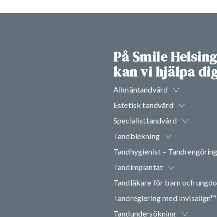
På Smile Helsin
kan vi hjälpa d
Allmäntandvård
Estetisk tandvård
Specialisttandvård
Tandblekning
Tandhygienist – Tandrengörin
Tandimplantat
Tandläkare för barn och ungd
Tandreglering med Invisalign™
Tandundersökning