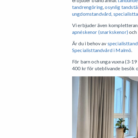
erbjuder bland annat
tandunde
tandrengöring
,
osynlig tandstäl
ungdomstandvård,
specialistt
Vi erbjuder även komplettera
apnéskenor (snarkskenor)
och
Är du i behov av
specialisttan
Specialisttandvård i Malmö
.
För barn och unga vuxna (3-19 
400 kr för uteblivande besök 