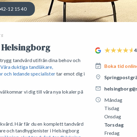
42-12 15 40
rg
i Helsingborg
4
trygg tandvård utifrån dina behov och
Boka tid onlin
.
Våra duktiga tandläkare,
r och ledande specialister
tar emot dig i
Springpostgr
helsingborg@s
välkomnar vi dig till våra nya lokaler på
Måndag
Tisdag
Onsdag
iskvård. Här får du en komplett tandvård
Torsdag
are och tandhygienister i Helsingborg
Fredag