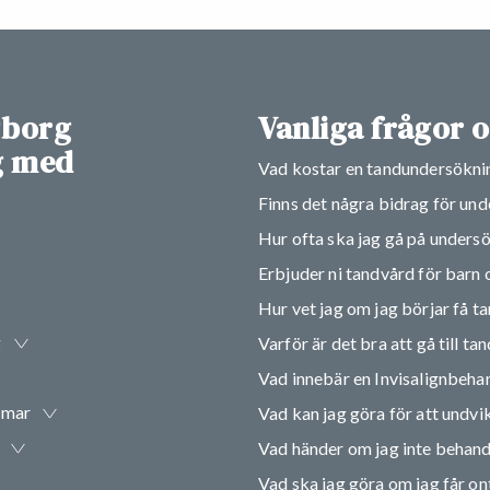
gborg
Vanliga frågor 
ig med
Vad kostar en tandundersökni
Finns det några bidrag för un
Hur ofta ska jag gå på unders
Erbjuder ni tandvård för barn
Hur vet jag om jag börjar få t
g
Varför är det bra att gå till t
Vad innebär en Invisalignbeha
omar
Vad kan jag göra för att undvik
Vad händer om jag inte behandl
Vad ska jag göra om jag får ont