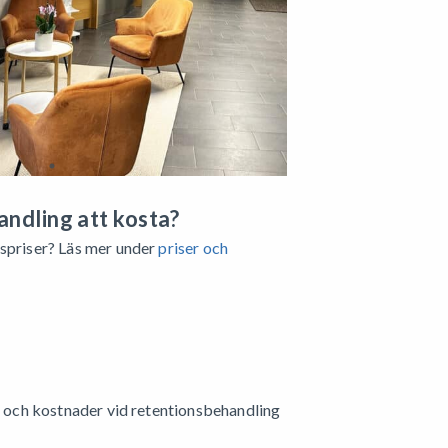
ndling att kosta?
dspriser? Läs mer under
priser och
ar och kostnader vid retentionsbehandling