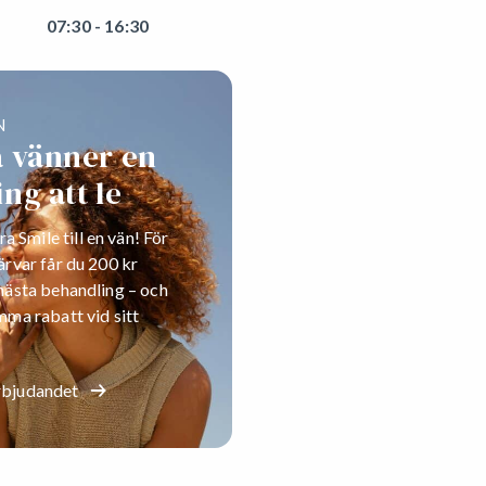
07:30 - 16:30
N
a vänner en
ng att le
Smile till en vän! För
ärvar får du 200 kr
 nästa behandling – och
mma rabatt vid sitt
rbjudandet