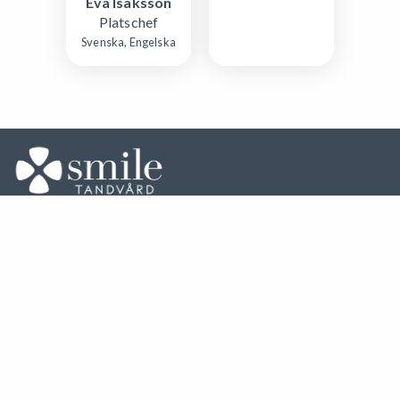
Eva Isaksson
Platschef
Svenska, Engelska
Colosseum Smile AB (556689-2864)
Gustavslundsvägen 151 E, Plan 7
167 51 Bromma
Mer om Smile Tandvård
Colosseum Dental Group
Colosseum Specialisttandvård
Jag vill