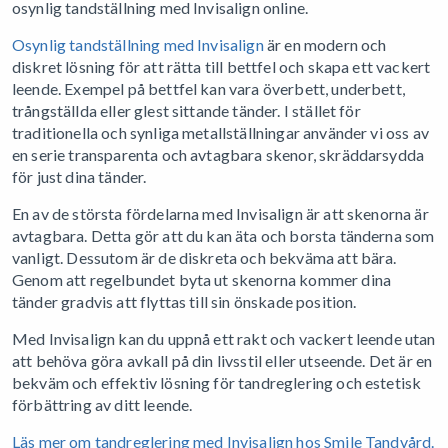
osynlig tandställning med Invisalign online.
Osynlig tandställning med Invisalign
är en modern och
diskret lösning för att rätta till bettfel och skapa ett vackert
leende. Exempel på bettfel kan vara överbett, underbett,
trångställda eller glest sittande tänder. I stället för
traditionella och synliga metallställningar använder vi oss av
en serie transparenta och avtagbara skenor, skräddarsydda
för just dina tänder.
En av de största fördelarna med Invisalign är att skenorna är
avtagbara. Detta gör att du kan äta och borsta tänderna som
vanligt. Dessutom är de diskreta och bekväma att bära.
Genom att regelbundet byta ut skenorna kommer dina
tänder gradvis att flyttas till sin önskade position.
Med Invisalign kan du uppnå ett rakt och vackert leende utan
att behöva göra avkall på din livsstil eller utseende. Det är en
bekväm och effektiv lösning för tandreglering och estetisk
förbättring av ditt leende.
Läs mer om tandreglering med Invisalign hos Smile Tandvård.