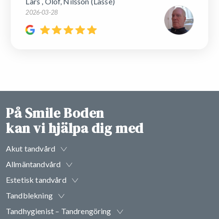
Lars , Olof, Nilsson (Lasse)
2026-03-28
På Smile Boden
kan vi hjälpa dig med
Akut tandvård
Allmäntandvård
Estetisk tandvård
Tandblekning
Tandhygienist – Tandrengöring