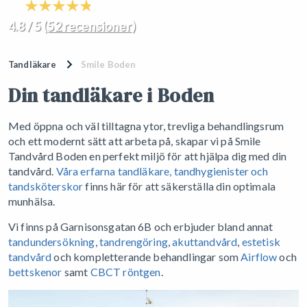
4.8 / 5 (
52 recensioner
)
Tandläkare
Smile Boden
Din tandläkare i Boden
Med öppna och väl tilltagna ytor, trevliga behandlingsrum
och ett modernt sätt att arbeta på, skapar vi på Smile
Tandvård Boden en perfekt miljö för att hjälpa dig med din
tandvård.
Våra erfarna tandläkare, tandhygienister och
tandsköterskor
finns här för att säkerställa din optimala
munhälsa.
Vi finns på Garnisonsgatan 6B och erbjuder bland annat
tandundersökning
,
tandrengöring
,
akuttandvård
,
estetisk
tandvård
och kompletterande behandlingar som
Airflow
och
bettskenor
samt
CBCT röntgen
.