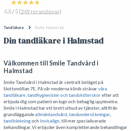
4.8 / 5 (
249 recensioner
)
Tandläkare
Smile Halmstad
Din tandläkare i Halmstad
Välkommen till Smile Tandvård i
Halmstad
Smile Tandvård i Halmstad är centralt beläget på
Slottsmöllan 7E. På vår moderna klinik strävar
våra
tandläkare, tandhygienister och tandsköterskor
efter att
erbjuda dig som patient en lugn och behaglig upplevelse.
Smile i Halmstad har ett brett utbud av tjänster, alltifrån
grundläggande
allmäntandvård
,
tandundersökningar
,
tandblekning
och
Invisalign
, till mer specialiserade
behandlingar. Vi erbjuder även kompletterande behandlingar