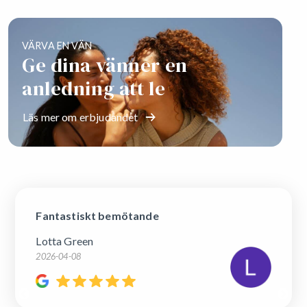
VÄRVA EN VÄN
Ge dina vänner en
anledning att le
Läs mer om erbjudandet
Fantastiskt bemötande
Lotta Green
2026-04-08