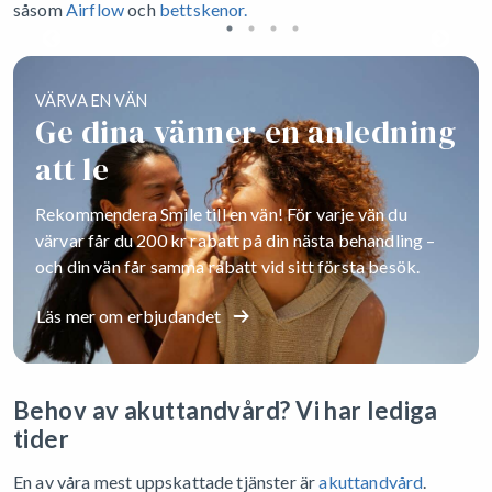
såsom
Airflow
och
bettskenor.
VÄRVA EN VÄN
Ge dina vänner en anledning
att le
Rekommendera Smile till en vän! För varje vän du
värvar får du 200 kr rabatt på din nästa behandling –
och din vän får samma rabatt vid sitt första besök.
Läs mer om erbjudandet
Behov av akuttandvård? Vi har lediga
tider
En av våra mest uppskattade tjänster är
akuttandvård
.