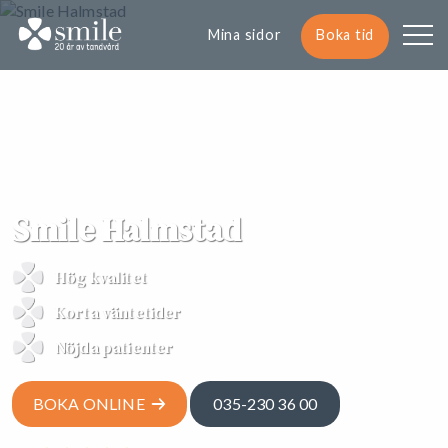
Mina sidor
Boka tid
Smile Halmstad
Hög kvalitet
Korta väntetider
Nöjda patienter
BOKA ONLINE
035-230 36 00