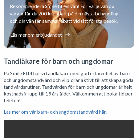
Rekommendera Smile till en vän! För varje vän du
värvar får du 200 kr rabatt på din nästa behandling –
och din vän får samma rabatt vid sitt första besök.
Läs mer om erbjudandet
Tandläkare för barn och ungdomar
På Smile Ett4 har vi tandläkare med god erfarenhet av barn-
och ungdomstandvård och vi bidrar aktivt till att skapa goda
tandvårdsrutiner. Tandvården för barn och ungdomar är helt
kostnadsfri upp till 19 års ålder. Välkommen att boka tid per
telefon!
Läs mer om vår barn- och ungdomstandvård här.