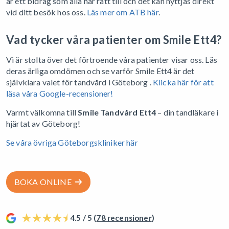
är ett bidrag som alla har rätt till och det kan nyttjas direkt
vid ditt besök hos oss.
Läs mer om ATB här
.
Vad tycker våra patienter om Smile Ett4?
Vi är stolta över det förtroende våra patienter visar oss. Läs
deras ärliga omdömen och se varför Smile Ett4 är det
självklara valet för tandvård i Göteborg .
Klicka här för att
läsa våra Google-recensioner!
Varmt välkomna till
Smile Tandvård Ett4
– din tandläkare i
hjärtat av Göteborg!
Se våra övriga Göteborgskliniker här
BOKA ONLINE
4.5 / 5 (
78 recensioner
)