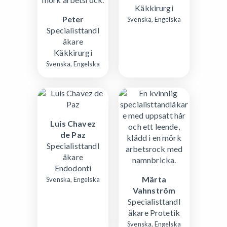
Käkkirurgi
Peter
Svenska, Engelska
Specialisttandl
äkare
Käkkirurgi
Svenska, Engelska
Luis Chavez
de Paz
Specialisttandl
äkare
Endodonti
Märta
Svenska, Engelska
Vahnström
Specialisttandl
äkare Protetik
Svenska, Engelska