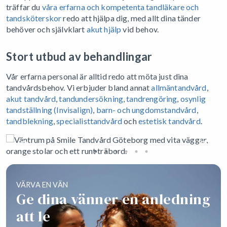
träffar du
våra erfarna och kompetenta tandläkare och
tandsköterskor
redo att hjälpa dig, med allt dina tänder
behöver och självklart
akut hjälp
vid behov.
Stort utbud av behandlingar
Vår erfarna personal är alltid redo att möta just dina
tandvårdsbehov. Vi erbjuder bland annat
allmäntandvård
,
akut tandvård
,
tandundersökning
,
tandrengöring
,
osynlig
tandställning (Invisalign)
,
barn- och ungdomstandvård
,
tandblekning
,
specialisttandvård
och
estetisk tandvård
.
VÄRVA EN VÄN
Ge dina vänner en anledning
att le