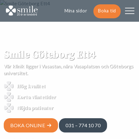
Mina sidor
Boka tid
Smile Göteborg Ett4
Vår klinik ligger i Vasastan, nära Vasaplatsen och Göteborgs
universitet.
Hög kvalitet
Korta väntetider
Nöjda patienter
BOKA ONLINE
031 – 774 10 70