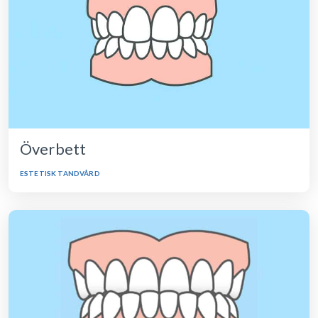
Överbett
ESTETISK TANDVÅRD