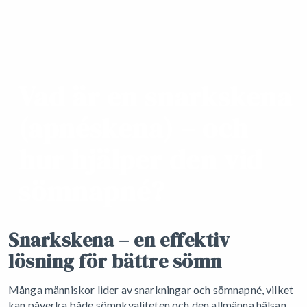
Vad är en snarkskena
(apnéskena) – och
hur hjälper den vid
sömnapné?
Snarkskena –
en effektiv
lösning för bättre sömn
Många människor lider av snarkningar och sömnapné, vilket
kan påverka både sömnkvaliteten och den allmänna hälsan.