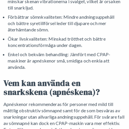
minskar skenan vibrationerna i svalget, vilket är orsaken
till snarkljud.
Förbättrar sömnkvaliteten: Mindre andningsuppehåll
och bättre syretillförsel leder till djupare och mer
återhämtande sömn.
Ökar livskvaliteten: Minskad trötthet och bättre
koncentrationsförmåga under dagen.
Enkel och bekväm behandling: Jämfört med CPAP-
maskiner är apnéskenor små, smidiga och enkla att
använda.
Vem kan använda en
snarkskena (apnéskena)?
Apnéskenor rekommenderas för personer med mild till
måttlig obstruktiv sömnapné samt för de som besväras av
snarkningar utan allvarliga andningsuppehåll. För svårare fall
av sömnapné kan dock en CPAP-maskin vara mer effektiv.