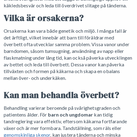
käkledsbesvär och leda till överdrivet slitage på tänderna.
Vilka är orsakerna?
Orsakerna kan vara både genetik och miljö. I många fall är
det ärftligt, vilket innebär att barn till föräldrar med
överbett ofta utvecklar samma problem. Vissa vanor under
barndomen, såsom tumsugning, användning av napp eller
flaskmatning under lång tid, kan också påverka utvecklingen
av bettet och leda till överbett. Dessa vanor kan påverka
tillväxten och formen på käkarna och skapa en obalans
mellan över- och underkäken.
Kan man behandla överbett?
Behandling varierar beroende på svårighetsgraden och
patientens ålder. För
barn och ungdomar
kan tidig
tandreglering vara effektiv, eftersom käkarna fortfarande
växer och är mer formbara. Tandställning, som räls eller
genomskinliga skenor
, kan justera tänderna och minska