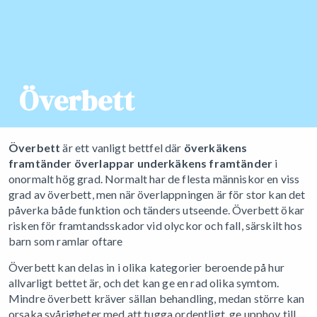
Överbett
Överbett
är ett vanligt bettfel där
överkäkens
framtänder överlappar underkäkens framtänder
i
onormalt hög grad. Normalt har de flesta människor en viss
grad av överbett, men när överlappningen är för stor kan det
påverka både funktion och tänders utseende. Överbett ökar
risken för framtandsskador vid olyckor och fall, särskilt hos
barn som ramlar oftare
Överbett kan delas in i olika kategorier beroende på hur
allvarligt bettet är, och det kan ge en rad olika symtom.
Mindre överbett kräver sällan behandling, medan större kan
orsaka svårigheter med att tugga ordentligt, ge upphov till