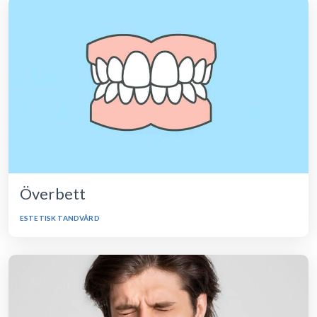
Överbett
ESTETISK TANDVÅRD