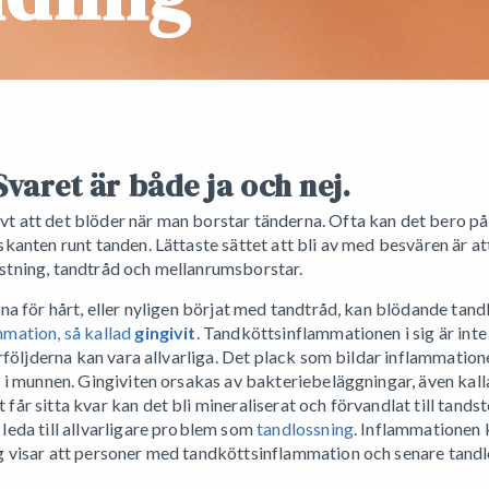
Svaret är både ja och nej.
 att det blöder när man borstar tänderna. Ofta kan det bero på
skanten runt tanden. Lättaste sättet att bli av med besvären är a
stning, tandtråd och mellanrumsborstar.
na för hårt, eller nyligen börjat med tandtråd, kan blödande tandk
mation, så kallad
gingivit
. Tandköttsinflammationen i sig är int
erföljderna kan vara allvarliga. Det plack som bildar inflammati
s i munnen. Gingiviten orsakas av bakteriebeläggningar, även kall
år sitta kvar kan det bli mineraliserat och förvandlat till tandste
leda till allvarligare problem som
tandlossning
. Inflammationen 
 visar att personer med tandköttsinflammation och senare tandlos