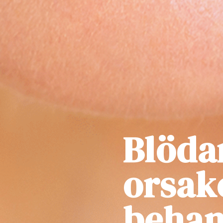
Blöda
orsake
behan