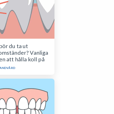
bör du ta ut
omständer? Vanliga
n att hålla koll på
ANDVÅRD