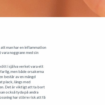
 att man har en inflammation
tt vara noggrann med sin
ött i själva verket vara ett
e farlig, men både orsakerna
onen består av en mängd
at plack, längs med
n. Det är viktigt att ta bort
kan också tyda på andra
sning har större risk att få