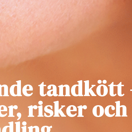
nde tandkött 
r, risker och
dling