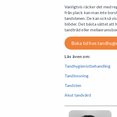
Vanligtvis räcker det med re
från plack kan man inte borst
tandstenen. De kan också visa
blöder. Det bästa sättet att
tandtråd eller mellanrumsbor
Boka tid hos tandhygi
Läs även om:
Tandhygienistbehandling
Tandlossning
Tandsten
Akut tandvård