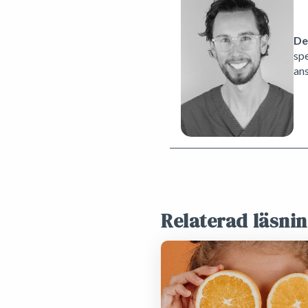
De
sp
an
Relaterad läsni