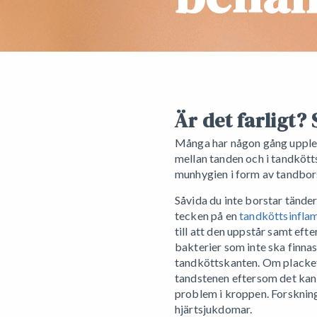
Är det farligt? 
Många har någon gång upplevt
mellan tanden och i tandkött
munhygien i form av tandbor
Såvida du inte borstar tänder
tecken på en
tandköttsinflam
till att den uppstår samt eft
bakterier som inte ska finna
tandköttskanten. Om placket f
tandstenen eftersom det kan 
problem i kroppen. Forskning
hjärtsjukdomar.