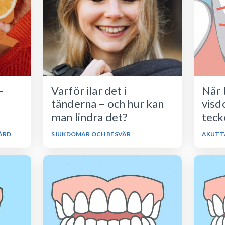
–
Varför ilar det i
När 
tänderna – och hur kan
visd
man lindra det?
tecke
ÅRD
SJUKDOMAR OCH BESVÄR
AKUTT