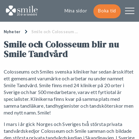
Mina sidor
Boka tid
Nyheter
Smile och Colosseum …
Smile och Colosseum blir nu
Smile Tandvård
Colosseums och Smiles svenska kliniker har sedan årsskiftet
ett gemensamt varumärke och arbetar nu under namnet
Smile Tandvård. Smile finns med 24 kliniker på 20 orter i
Sverige och har 500 medarbetare, varav ett fyrtiotal är
specialister. Klinikerna finns kvar på samma plats med
samma tandläkare, tandhygienister och tandsköterskor men
med nytt namn. Smile!
I mars i år gick Norges och Sveriges två̊ största privata
tandvårdskedjor Colosseum och Smile samman och bildade
den största privata tandvårdskedjan i Skandinavien. I Sverige