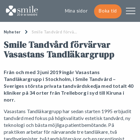
Mina sidor
Boka tid
Nyheter
Smile Tandvård förvä…
Smile Tandvård förvärvar
Vasastans Tandläkargrupp
Från och med 3 juni 2019 ingår Vasastans
Tandläkargrupp i Stockholm, i Smile Tandvård –
Sveriges största privata tandvårdskedja med totalt 40
kliniker på 34 orter från Trelleborg i syd till Kiruna i
norr.
Vasastans Tandläkargrupp har sedan starten 1995 erbjudit
tandvård med fokus på högkvalitativ estetisk tandvård, ny
teknologi och bästa möjliga patientbemötande. På
praktiken arbetar för närvarande tre tandläkare, två
tandhygienister, två tandsköterskor och en receptionist.