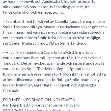
av Ingalill Höjevik och Agnieszka Chrobak, arbetar för
närvarande två tandläkare, två tandhygienister, tre
tandsköterskor och en receptionist.
– I samband med förvärvet av Capella Tandvård expanderar
Smile Tandvård till nya lokaler i Kristinehamn vilket gör att vi
tillsammans med våra nya medarbetare kan vidareutveckla
verksamheten inom Smile Kristinehamn på bästa möjliga
sätt, säger Malin Schmidt, VD på Smile Tandvård.
– Vi och hela teamet på Capella Tandvård är glada och
entusiasmerade över möjligheten att få bli en del av Smile
Tandvård. Det är mycket spännande och inspirerande att få
vara en del av Smile Tandvårds långsiktiga satsning i
Kristinehamn och vi ser med stor tillförsikt fram emot att få
arbeta tillsammans med det befintliga Smile-teamet i nya
lokaler framöver, säger Ingalill Höjevik och Agnieszka
Chrobak.
FÖR MER INFORMATION, KONTAKTA:
Per Fägerblad, Förvärvschef Smile Tandvård
070-676 73 46,
per.fagerblad@smile.se