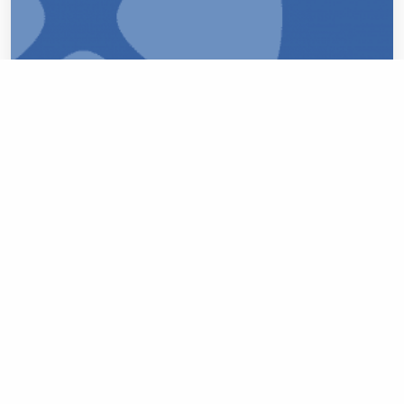
Hur kan man förebygga karies hos
barn?
BARNTANDVÅRD