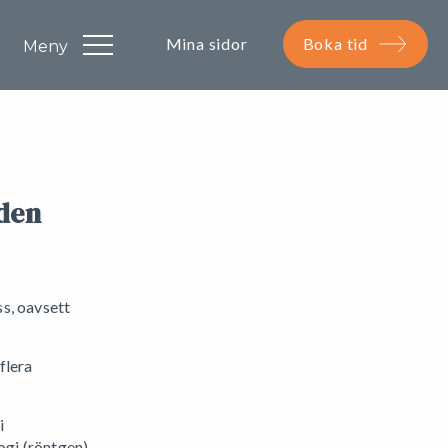
Mina sidor
Boka tid
den
ss, oavsett
flera
i
ogi (röntgen)