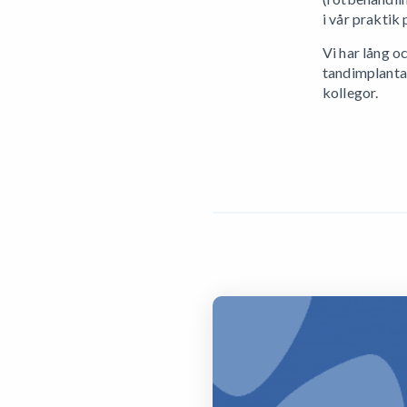
i vår praktik
Vi har lång o
tandimplantat
kollegor.