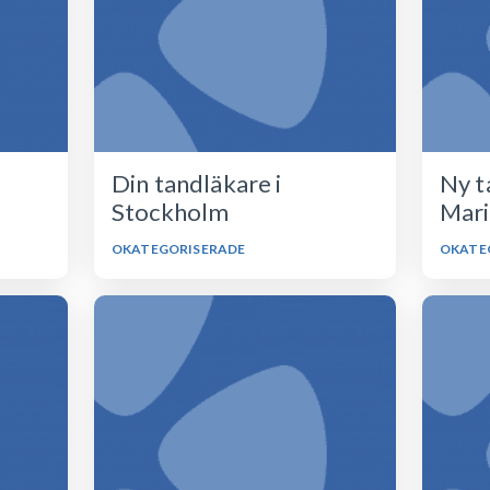
Din tandläkare i
Ny t
Stockholm
Mari
OKATEGORISERADE
OKATE