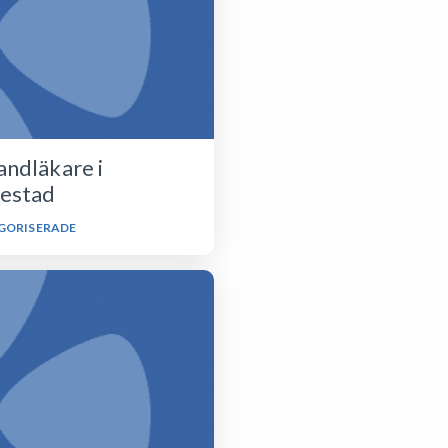
andläkare i
estad
GORISERADE