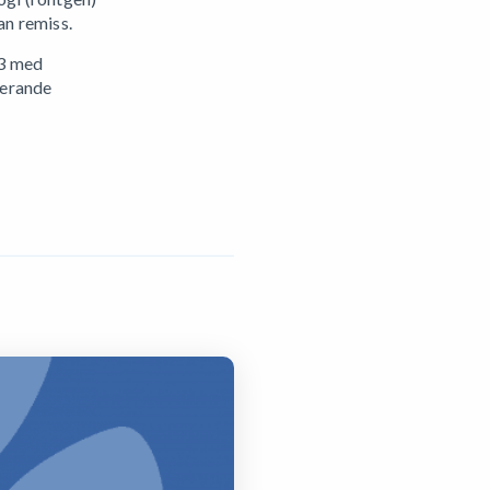
an remiss.
83 med
terande