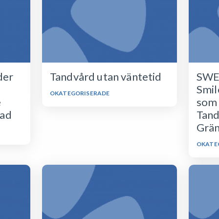
der
Tandvård utan väntetid
SWE
Smil
OKATEGORISERADE
e
som 
tad
Tand
Grän
OKATE