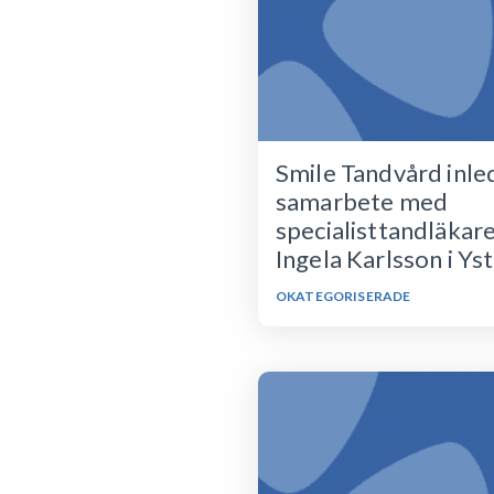
Smile Tandvård inle
samarbete med
specialisttandläkar
Ingela Karlsson i Ys
OKATEGORISERADE