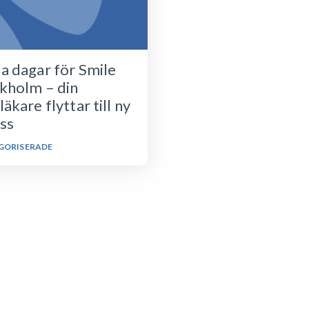
a dagar för Smile
kholm – din
äkare flyttar till ny
ss
GORISERADE