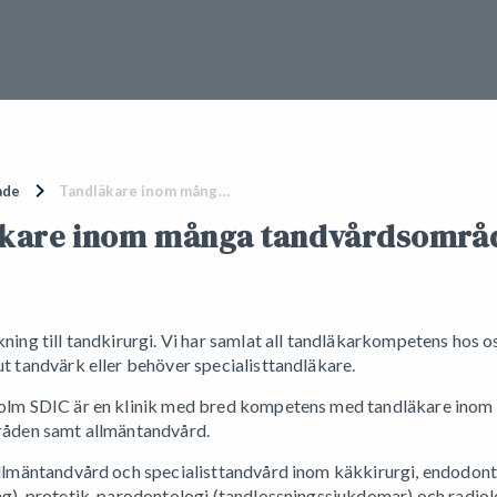
ade
Tandläkare inom mång…
kare inom många tandvårdsområ
ning till tandkirurgi. Vi har samlat all tandläkarkompetens hos o
t tandvärk eller behöver specialisttandläkare.
olm SDIC är en klinik med bred kompetens med tandläkare inom 
råden samt allmäntandvård.
allmäntandvård och specialisttandvård inom käkkirurgi, endodont
g), protetik, parodontologi (tandlossningssjukdomar) och radiol