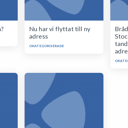
n?
Nu har vi flyttat till ny
Bråd
adress
Stoc
tandl
OKATEGORISERADE
adre
OKATE