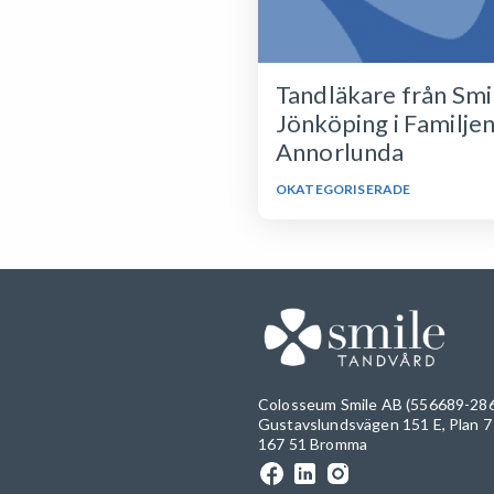
Tandläkare från Smi
Jönköping i Familje
Annorlunda
OKATEGORISERADE
Colosseum Smile AB (556689-28
Gustavslundsvägen 151 E, Plan 7
167 51 Bromma