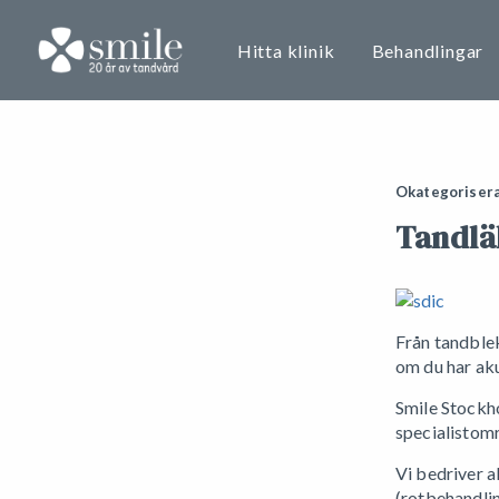
Hitta klinik
Behandlingar
Okategoriser
Tandlä
Från tandblek
om du har aku
Smile Stockh
specialistom
Vi bedriver 
(rotbehandlin