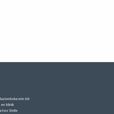
ka/omboka min tid
 en klinik
a hos Smile