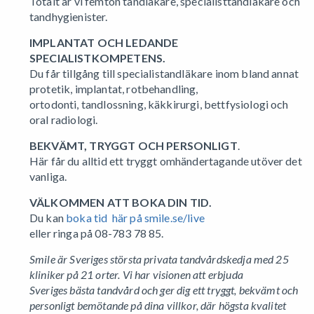
Totalt är vi femton tandläkare, specialisttandläkare och
tandhygienister.
IMPLANTAT OCH LEDANDE
SPECIALISTKOMPETENS.
Du får tillgång
till specialistandläkare inom bland annat
protetik, implantat, rotbehandling,
ortodonti, tandlossning, käkkirurgi, bettfysiologi och
oral radiologi.
BEKVÄMT, TRYGGT OCH PERSONLIGT
.
Här får du alltid ett tryggt
omhändertagande utöver det
vanliga.
VÄLKOMMEN ATT BOKA DIN TID.
Du kan
boka tid här på smile.se/live
eller
ringa på 08-783 78 85.
Smile är Sveriges största privata tandvårdskedja med 25
kliniker på 21 orter. Vi har visionen att erbjuda
Sveriges bästa tandvård och ger dig ett tryggt, bekvämt och
personligt bemötande på dina villkor, där högsta kvalitet