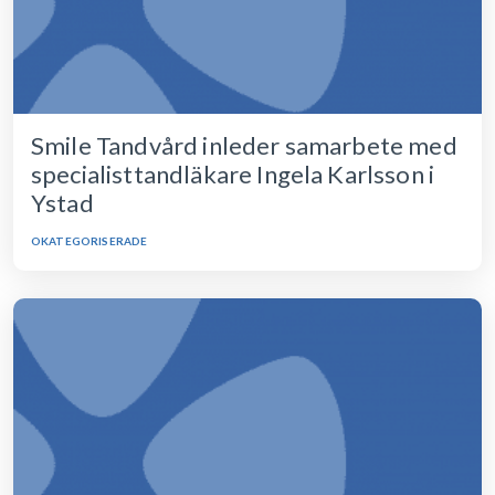
Smile Tandvård inleder samarbete med
specialisttandläkare Ingela Karlsson i
Ystad
OKATEGORISERADE