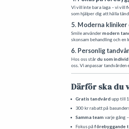
Vi vill inte bara laga – vi vill
f
som hjälper dig att hålla tänd
5. Moderna kliniker
Smile använder
modern tan
skonsam behandling och en l
6. Personlig tandvå
Hos oss står
du som individ
oss. Vi anpassar tandvården e
Därför ska du 
Gratis tandvård
upp till 
300 kr rabatt på basunders
Samma team
varje gång –
Fokus på
förebyggande 