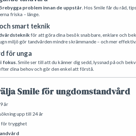
örebygga problem innan de uppstår
. Hos Smile får du råd, ti
erna friska – länge.
 och smart teknik
dvårdsteknik
för att göra dina besök snabbare, enklare och bek
ugn miljö gör tandvården mindre skrämmande – och mer effektiv
rd för unga
 i fokus
. Smile ser till att du känner dig sedd, lyssnad på och be
fter dina behov och gör den enkel att förstå.
välja Smile för ungdomstandvård
19 år
ökning upp till 24 år
 för trygghet
tandvård