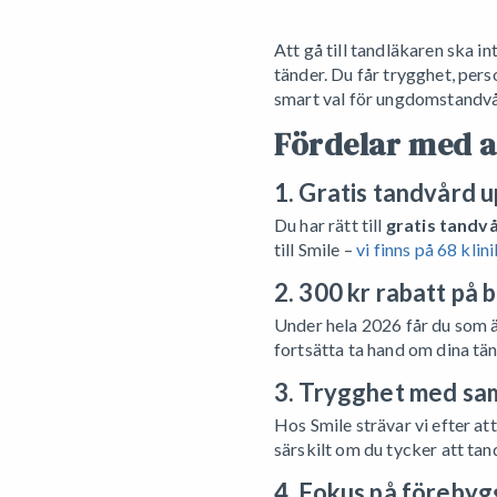
Att gå till tandläkaren ska i
tänder. Du får trygghet, pers
smart val för ungdomstandvå
Fördelar med a
1. Gratis tandvård up
Du har rätt till
gratis tandv
till Smile –
vi finns på 68 klini
2. 300 kr rabatt på
Under hela 2026 får du som ä
fortsätta ta hand om dina tän
3. Trygghet med sa
Hos Smile strävar vi efter at
särskilt om du tycker att t
4. Fokus på föreby