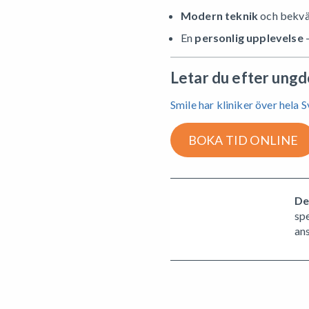
Modern teknik
och bekvä
En
personlig upplevelse
–
Letar du efter ung
Smile har kliniker över hela 
BOKA TID ONLINE
De
sp
an