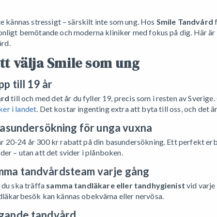
nte kännas stressigt – särskilt inte som ung. Hos
Smile Tandvård
f
onligt bemötande och moderna kliniker med fokus på dig. Här är 6 
rd.
tt välja Smile som ung
p till 19 år
ård
till och med det år du fyller 19, precis som i resten av Sverige.
ker i landet
. Det kostar ingenting extra att byta till oss, och det ä
 basundersökning för unga vuxna
r 20-24 år 300 kr rabatt på din basundersökning. Ett perfekt erb
der – utan att det svider i plånboken.
mma tandvårdsteam varje gång
t du ska träffa
samma tandläkare eller tandhygienist
vid varje
andläkarbesök kan kännas obekväma eller nervösa.
ggande tandvård