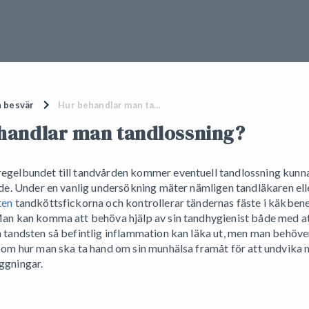
 besvär
Hur behandlar man ta…
handlar man tandlossning?
egelbundet till tandvården kommer eventuell tandlossning kunn
ede. Under en vanlig undersökning mäter nämligen tandläkaren ell
ten
tandköttsfickorna och kontrollerar tändernas fäste i käkben
Man kan komma att behöva hjälp av sin tandhygienist både med at
 tandsten så befintlig inflammation kan läka ut, men man behöve
 om hur man ska ta hand om sin munhälsa framåt för att undvika 
ggningar.