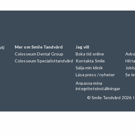
Mer om Smile Tandvård
Jag vill
64)
Colosseum Dental Group
Boka tid online
Avbo
Colosseum Specialisttandvård
Kontakta Smile
Hitta
Sälja min klinik
Jobb
Läsa press / nyheter
Se l
Anpassa mina
integritetsinställningar
© Smile Tandvård 2026
I