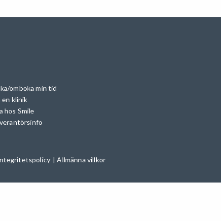
ka/omboka min tid
 en klinik
a hos Smile
everantörsinfo
ntegritetspolicy
|
Allmänna villkor