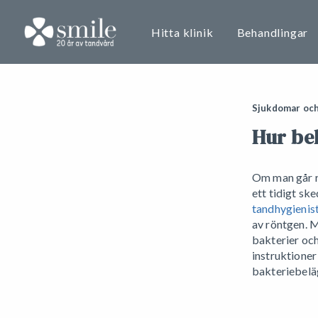
Hitta klinik
Behandlingar
Sjukdomar och
Hur be
Om man går r
ett tidigt sk
tandhygienis
av röntgen. 
bakterier och
instruktioner
bakteriebelä