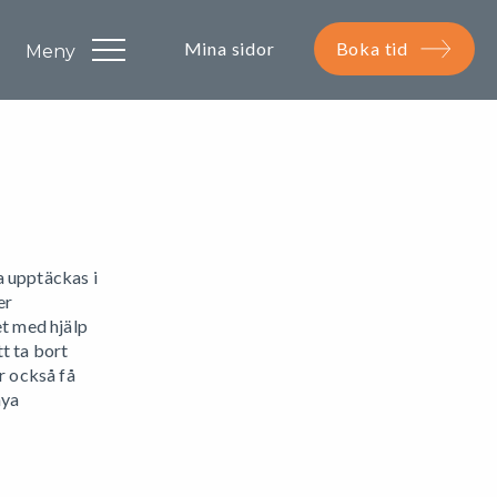
Mina sidor
Boka tid
a upptäckas i
er
et med hjälp
t ta bort
r också få
nya