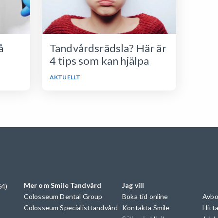
å
Tandvårdsrädsla? Här är
4 tips som kan hjälpa
AKTUELLT
Mer om Smile Tandvård
Jag vill
64)
Colosseum Dental Group
Boka tid online
Avbo
Colosseum Specialisttandvård
Kontakta Smile
Hitta