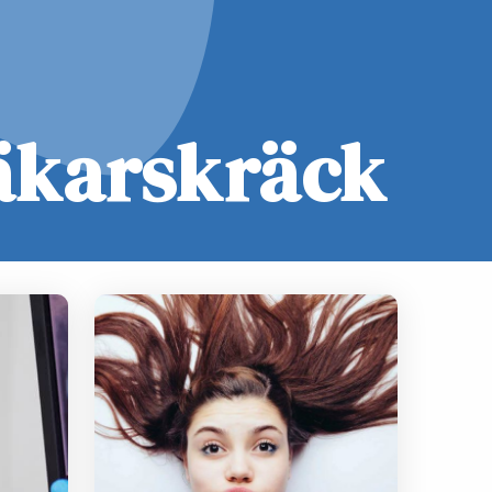
äkarskräck