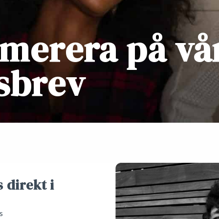
merera på vå
sbrev
 direkt i
s