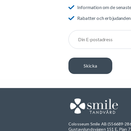
Information om de senast
Rabatter och erbjudanden
Colosseum Smile AB (556689-28
Gustavslundsvägen 151 E, Plan 7