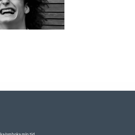
ka/omboka min tid