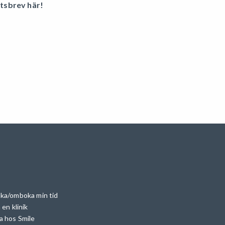
etsbrev här!
ka/omboka min tid
 en klinik
a hos Smile