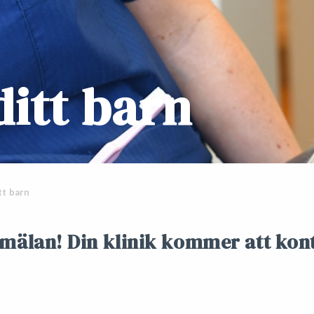
ditt barn
tt barn
nmälan
! D
in klinik kommer att kon