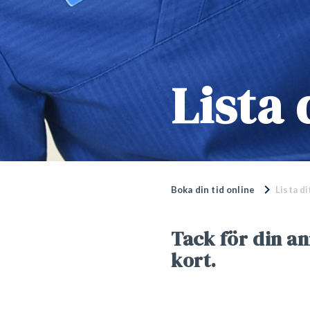
Lista 
Boka din tid online
Lista di
Tack för din a
kort.