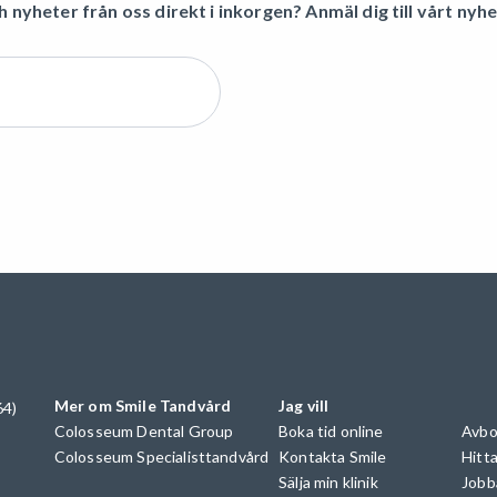
h nyheter från oss direkt i inkorgen? Anmäl dig till vårt nyh
Mer om Smile Tandvård
Jag vill
64)
Colosseum Dental Group
Boka tid online
Avbo
Colosseum Specialisttandvård
Kontakta Smile
Hitta
Sälja min klinik
Jobb