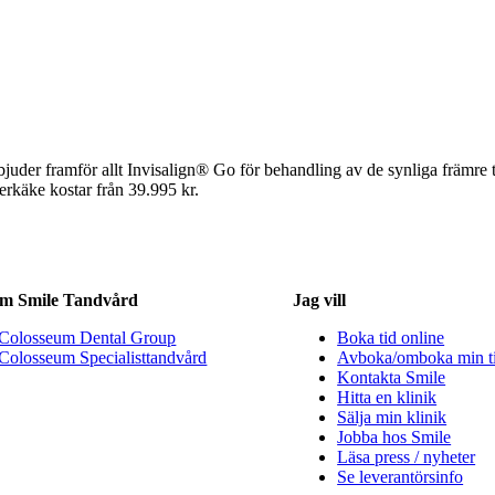
bjuder framför allt Invisalign® Go för behandling av de synliga främre 
erkäke kostar från 39.995 kr.
m Smile Tandvård
Jag vill
Colosseum Dental Group
Boka tid online
Colosseum Specialisttandvård
Avboka/omboka min t
Kontakta Smile
Hitta en klinik
Sälja min klinik
Jobba hos Smile
Läsa press / nyheter
Se leverantörsinfo