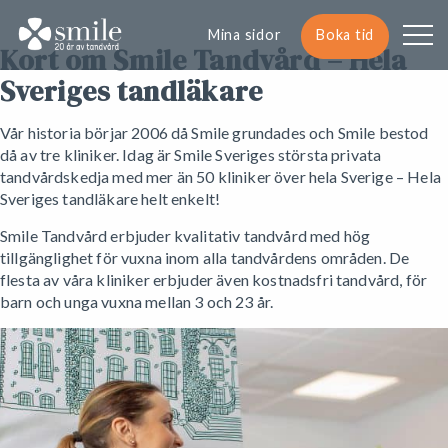
Mina sidor
Boka tid
Kort om Smile Tandvård – Hela
Sveriges tandläkare
Vår historia börjar 2006 då Smile grundades och Smile bestod
då av tre kliniker. Idag är Smile Sveriges största privata
tandvårdskedja med mer än 50 kliniker över hela Sverige – Hela
Sveriges tandläkare helt enkelt!
Smile Tandvård erbjuder kvalitativ tandvård med hög
tillgänglighet för vuxna inom alla tandvårdens områden. De
flesta av våra kliniker erbjuder även kostnadsfri tandvård, för
barn och unga vuxna mellan 3 och 23 år.