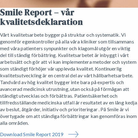
Smile Report – vår
kvalitetsdeklaration
Vårt kvalitetsarbete bygger på struktur och systematik. Vi
genomför egenkontroller på alla våra kliniker som tillsammans
med våra patienters synpunkter och klagomål utgör en viktig
del till ständig förbättring. Kvalitetsarbetet är inbyggt i vårt
arbetssätt och gör att vi kan implementera metoder och system
som ständigt förhöjer vår upplevda kvalitet. Kontinuerlig
kvalitetsutveckling är en central del av vårt hållbarhetsarbete.
Tandvård av hög kvalitet bygger inte bara på expertis och
avancerad medicinsk utrustning, utan också på förmågan att
ständigt utvecklas och förbättras. Patientsäkerhet och
tillfredsställande medicinska utfall är resultatet av en lång kedja
av beslut, åtgärder, initiativ och prioriteringar . På Smile är vi
övertygade om att ständiga förbättringar kan genomföras inom
alla områden.
Download Smile Report 2019