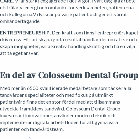
CARE
. Vi är starkt engagerade i det vi gör. I vårt dagliga arbete
utstrålar vi energi och omtanke för verksamheten, patienterna
och kollegorna.Vi lyssnar på varje patient och ger ett varmt
omhändertagande.
ENTREPRENEURSHIP
. Den kraft som finns i entreprenörskapet
driver oss. För att skapa goda resultat handlar det om att se och
skapa möjligheter, vara kreativ, handlingskraftig och ha en vilja
att ta eget ansvar.
En del av Colosseum Dental Group
Med mer än 6500 kvalificerade medarbetare som täcker alla
tandvårdens specialiteter och med fokus på utmärkt
patientvård finns det en stor fördel med att tillsammans
utveckla framtidens tandvård. Colosseum Dental Group
investerar i innovationer, använder modern teknik och
implementerar digitala arbetsflöden för att gynna våra
patienter och tandvårdsteam.