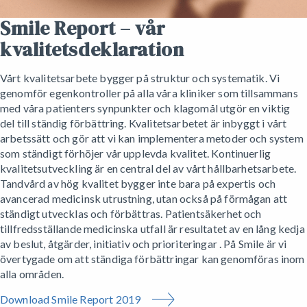
Smile Report – vår
kvalitetsdeklaration
Vårt kvalitetsarbete bygger på struktur och systematik. Vi
genomför egenkontroller på alla våra kliniker som tillsammans
med våra patienters synpunkter och klagomål utgör en viktig
del till ständig förbättring. Kvalitetsarbetet är inbyggt i vårt
arbetssätt och gör att vi kan implementera metoder och system
som ständigt förhöjer vår upplevda kvalitet. Kontinuerlig
kvalitetsutveckling är en central del av vårt hållbarhetsarbete.
Tandvård av hög kvalitet bygger inte bara på expertis och
avancerad medicinsk utrustning, utan också på förmågan att
ständigt utvecklas och förbättras. Patientsäkerhet och
tillfredsställande medicinska utfall är resultatet av en lång kedja
av beslut, åtgärder, initiativ och prioriteringar . På Smile är vi
övertygade om att ständiga förbättringar kan genomföras inom
alla områden.
Download Smile Report 2019