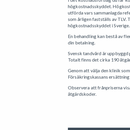
högkostnadsskyddet. Högkostna
utförda vars sammanlagda refer
som årligen fastställs av TLV. 
högkostnadsskyddet i Sverige.
En behandling kan bestå av fle
din betalning.
Svensk tandvård är uppbyggd p
Totalt finns det cirka 190 åtgä
Genom att välja den klinik som
Försäkringskassans ersättning
Observera att frånpriserna vis
åtgärdskoder.