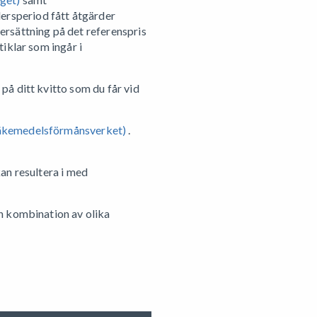
ersperiod fått åtgärder
ersättning på det referenspris
iklar som ingår i
på ditt kvitto som du får vid
Läkemedelsförmånsverket)
.
an resultera i med
en kombination av olika