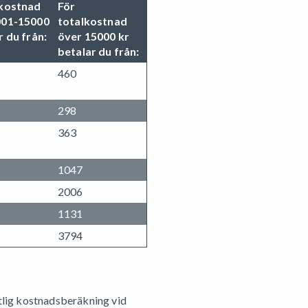
lkostnad
För
001-15000
totalkostnad
r du från:
över 15000 kr
betalar du från:
460
298
363
1047
2006
1131
3794
ftlig kostnadsberäkning vid