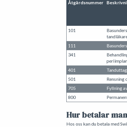
Åtgärdsnummer
Beskrivn
101
Basunders
tandläkar
111
Basunders
341
Behandlin
periimplan
401
Tanduttag
501
Rensning o
705
Fyllning a
800
Permanent
Hur betalar man
Hos oss kan du betala med Swish