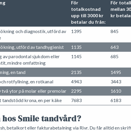
ing
För
För tota
totalkostnad
mellan 3
upp till 3000 kr
kr betala
betalar du från:
ökning och diagnostik, utförd av
1395
845
e
ökning, utförd av tandhygienist
1135
643
g av parodontal sjukdom eller
1145
685
tit, mindre omfattning
ning, en tand
2135
1495
ch rotfyllning, en rotkanal
4943
3443
v två ytor på molar eller premolar
2295
1610
 tandstödd krona, en per käke
7683
6183
 hos Smile tandvård?
, betalkort eller fakturabetalning via Rivr. Du får alltid en skri