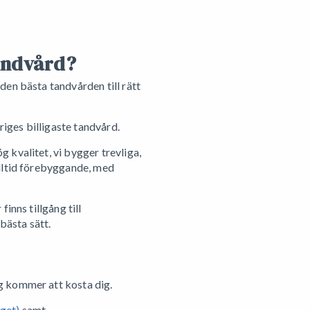
Tandvård?
den bästa tandvården till rätt
riges billigaste tandvård.
 kvalitet, vi bygger trevliga,
alltid förebyggande, med
inns tillgång till
 bästa sätt.
g kommer att kosta dig.
aget)
samt