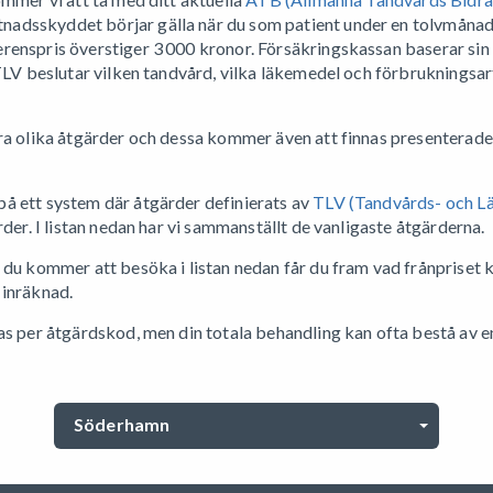
dsskyddet börjar gälla när du som patient under en tolvmånad
enspris överstiger 3 000 kronor. Försäkringskassan baserar sin 
TLV beslutar vilken tandvård, vilka läkemedel och förbrukningsart
ra olika åtgärder och dessa kommer även att finnas presenterade 
å ett system där åtgärder definierats av
TLV (Tandvårds- och 
rder. I listan nedan har vi sammanställt de vanligaste åtgärderna.
 du kommer att besöka i listan nedan får du fram vad frånpriset k
 inräknad.
as per åtgärdskod, men din totala behandling kan ofta bestå av 
Söderhamn