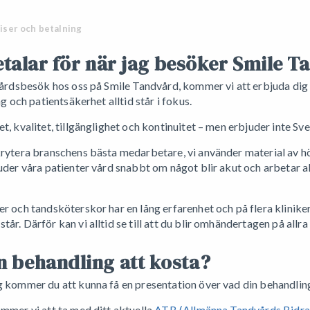
iser och betalning
etalar för när jag besöker Smile 
dvårdsbesök hos oss på Smile Tandvård, kommer vi att erbjuda dig 
ng och patientsäkerhet alltid står i fokus.
t, kvalitet, tillgänglighet och kontinuitet – men erbjuder inte Sve
krytera branschens bästa medarbetare, vi använder material av hög
juder våra patienter vård snabbt om något blir akut och arbetar 
r och tandsköterskor har en lång erfarenhet och på flera kliniker f
r. Därför kan vi alltid se till att du blir omhändertagen på allra
 behandling att kosta?
g kommer du att kunna få en presentation över vad din behandlin
ommer vi att ta med ditt aktuella
ATB (Allmänna Tandvårds Bidr