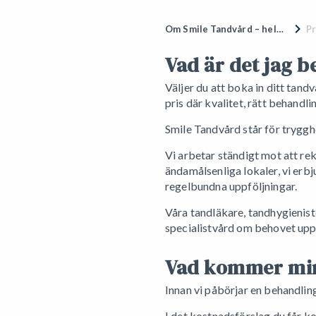
Om Smile Tandvård – hela Sveriges tandläkare
Pr
Vad är det jag b
Väljer du att boka in ditt tan
pris där kvalitet, rätt behandli
Smile Tandvård står för trygghe
Vi arbetar ständigt mot att re
ändamålsenliga lokaler, vi erb
regelbundna uppföljningar.
Våra tandläkare, tandhygieniste
specialistvård om behovet uppstå
Vad kommer min
Innan vi påbörjar en behandlin
I det kostnadsförslag du får k