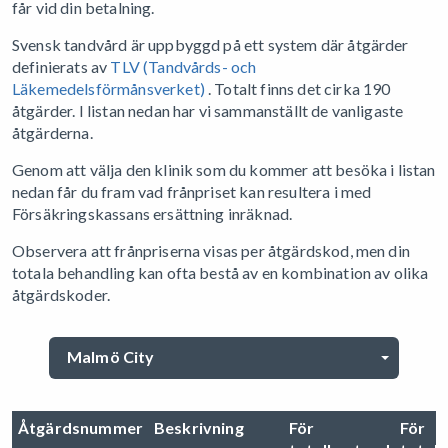
får vid din betalning.
Svensk tandvård är uppbyggd på ett system där åtgärder
definierats av
TLV (Tandvårds- och
Läkemedelsförmånsverket)
. Totalt finns det cirka 190
åtgärder. I listan nedan har vi sammanställt de vanligaste
åtgärderna.
Genom att välja den klinik som du kommer att besöka i listan
nedan får du fram vad frånpriset kan resultera i med
Försäkringskassans ersättning inräknad.
Observera att frånpriserna visas per åtgärdskod, men din
totala behandling kan ofta bestå av en kombination av olika
åtgärdskoder.
Malmö City
Åtgärdsnummer
Beskrivning
För
För