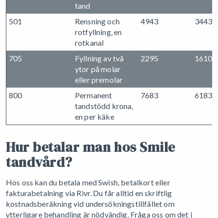
tand
501
Rensning och
4943
3443
rotfyllning, en
rotkanal
705
Fyllning av två
2295
1610
ytor på molar
eller premolar
800
Permanent
7683
6183
tandstödd krona,
en per käke
Hur betalar man hos Smile
tandvård?
Hos oss kan du betala med Swish, betalkort eller
fakturabetalning via Rivr. Du får alltid en skriftlig
kostnadsberäkning vid undersökningstillfället om
ytterligare behandling är nödvändig. Fråga oss om det i