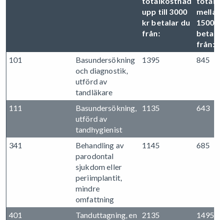
totalkostnad
total
upp till 3000
mellan
kr betalar du
15000
från:
betala
från:
101
Basundersökning
1395
845
och diagnostik,
utförd av
tandläkare
111
Basundersökning,
1135
643
utförd av
tandhygienist
341
Behandling av
1145
685
parodontal
sjukdom eller
periimplantit,
mindre
omfattning
401
Tanduttagning, en
2135
1495