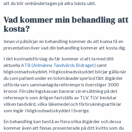
att du blir omhändertagen på allra bästa sätt.
Vad kommer min behandling att
kosta?
Innan vi påbörjar en behandling kommer du att kunna få en
presentation över vad din behandling kommer att kosta dig.
I det kostnadsförslag du får kommer vi att ta med ditt
aktuella
ATB (Allmänna Tandvårds Bidraget)
samt
högkostnadsskyddet. Högkostnadsskyddet börjar gälla när
du som patient under en tolvmånadersperiod fått åtgärder
utförda vars sammanlagda referenspris överstiger 3 000
kronor. Försäkringskassan baserar sin ersättning på det
referenspris som årligen fastställs av TLV. TLV beslutar
vilken tandvård, vilka läkemedel och förbrukningsartiklar
som ingår i högkostnadsskyddet i Sverige.
En behandling kan bestå av flera olika åtgärder och dessa
kommer även att finnas presenterade på ditt kvitto som du