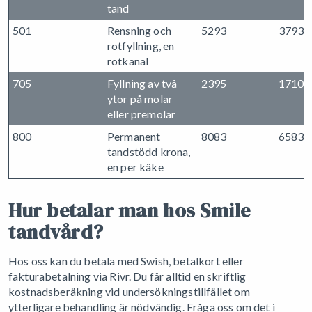
tand
501
Rensning och
5293
3793
rotfyllning, en
rotkanal
705
Fyllning av två
2395
1710
ytor på molar
eller premolar
800
Permanent
8083
6583
tandstödd krona,
en per käke
Hur betalar man hos Smile
tandvård?
Hos oss kan du betala med Swish, betalkort eller
fakturabetalning via Rivr. Du får alltid en skriftlig
kostnadsberäkning vid undersökningstillfället om
ytterligare behandling är nödvändig. Fråga oss om det i