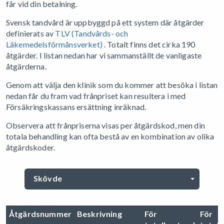
får vid din betalning.
Svensk tandvård är uppbyggd på ett system där åtgärder
definierats av
TLV (Tandvårds- och
Läkemedelsförmånsverket)
. Totalt finns det cirka 190
åtgärder. I listan nedan har vi sammanställt de vanligaste
åtgärderna.
Genom att välja den klinik som du kommer att besöka i listan
nedan får du fram vad frånpriset kan resultera i med
Försäkringskassans ersättning inräknad.
Observera att frånpriserna visas per åtgärdskod, men din
totala behandling kan ofta bestå av en kombination av olika
åtgärdskoder.
Skövde
Åtgärdsnummer
Beskrivning
För
För