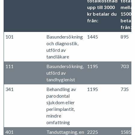
totalkostnad
total
upp till 3000
mellan
kr betalar du
15000
från:
betala
från:
101
Basundersökning
1445
895
och diagnostik,
utförd av
tandläkare
111
Basundersökning,
1195
703
utförd av
tandhygienist
341
Behandling av
1195
735
parodontal
sjukdom eller
periimplantit,
mindre
omfattning
401
Tanduttagning, en
2225
1585