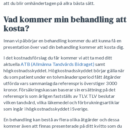
att du blir omhändertagen på allra bästa sätt.
Vad kommer min behandling att
kosta?
Innan vi påbörjar en behandling kommer du att kunna få en
presentation över vad din behandling kommer att kosta dig.
I det kostnadsförslag du får kommer vi att ta med ditt
aktuella
ATB (Allmänna Tandvårds Bidraget)
samt
högkostnadsskyddet. Högkostnadsskyddet börjar gälla när
du som patient under en tolvmånadersperiod fått åtgärder
utförda vars sammanlagda referenspris överstiger 3 000
kronor. Försäkringskassan baserar sin ersättning på det
referenspris som årligen fastställs av TLV. TLV beslutar
vilken tandvård, vilka läkemedel och förbrukningsartiklar
som ingår i högkostnadsskyddet i Sverige.
En behandling kan bestå av flera olika åtgärder och dessa
kommer även att finnas presenterade på ditt kvitto som du