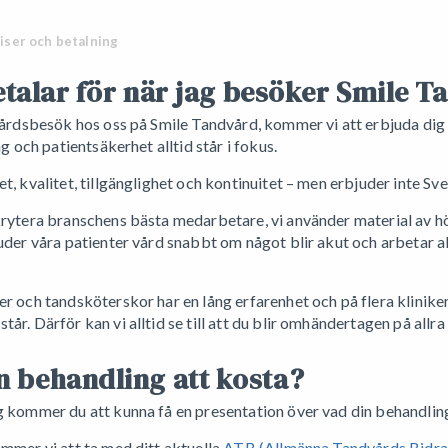
iser och betalning
etalar för när jag besöker Smile 
dvårdsbesök hos oss på Smile Tandvård, kommer vi att erbjuda dig 
ng och patientsäkerhet alltid står i fokus.
t, kvalitet, tillgänglighet och kontinuitet – men erbjuder inte Sve
krytera branschens bästa medarbetare, vi använder material av hög
juder våra patienter vård snabbt om något blir akut och arbetar 
r och tandsköterskor har en lång erfarenhet och på flera kliniker f
r. Därför kan vi alltid se till att du blir omhändertagen på allra
 behandling att kosta?
g kommer du att kunna få en presentation över vad din behandlin
ommer vi att ta med ditt aktuella
ATB (Allmänna Tandvårds Bidr