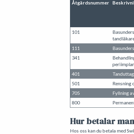
Åtgärdsnummer
Beskrivn
101
Basunders
tandläkar
111
Basunders
341
Behandlin
periimplan
401
Tanduttag
501
Rensning o
705
Fyllning a
800
Permanent
Hur betalar man
Hos oss kan du betala med Swish