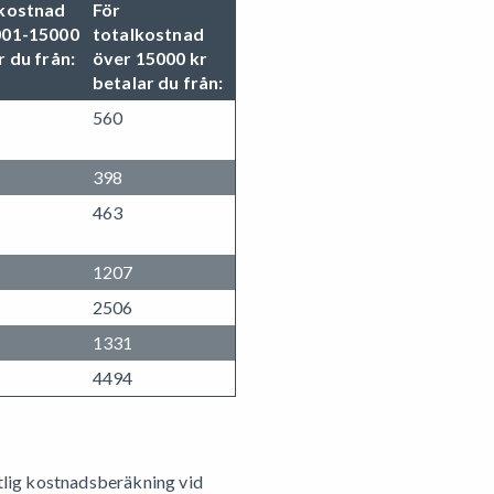
lkostnad
För
001-15000
totalkostnad
r du från:
över 15000 kr
betalar du från:
560
398
463
1207
2506
1331
4494
ftlig kostnadsberäkning vid