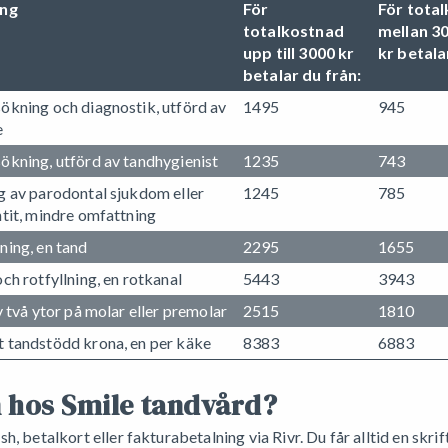
ing
För
För tota
totalkostnad
mellan 3
upp till 3000 kr
kr betala
betalar du från:
ökning och diagnostik, utförd av
1495
945
e
ökning, utförd av tandhygienist
1235
743
g av parodontal sjukdom eller
1245
785
tit, mindre omfattning
ning, en tand
2295
1655
ch rotfyllning, en rotkanal
5443
3943
v två ytor på molar eller premolar
2515
1810
 tandstödd krona, en per käke
8383
6883
 hos Smile tandvård?
, betalkort eller fakturabetalning via Rivr. Du får alltid en skri