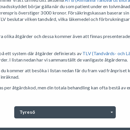
dsskyddet börjar gälla när du som patient under en tolvmånad
enspris överstiger 3 000 kronor. Försäkringskassan baserar sin 
TLV beslutar vilken tandvård, vilka läkemedel och förbrukningsart
ra olika åtgärder och dessa kommer även att finnas presenterade 
å ett system där åtgärder definierats av
TLV (Tandvårds- och 
rder. I listan nedan har vi sammanställt de vanligaste åtgärderna.
 du kommer att besöka i listan nedan får du fram vad frånpriset k
 inräknad.
as per åtgärdskod, men din totala behandling kan ofta bestå av 
Tyresö