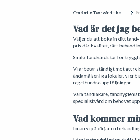
Om Smile Tandvård – hela Sveriges tandläkare
Pr
Vad är det jag b
Väljer du att boka in ditt tan
pris där kvalitet, rätt behandli
Smile Tandvård står för trygghe
Vi arbetar ständigt mot att re
ändamålsenliga lokaler, vi erb
regelbundna uppföljningar.
Våra tandläkare, tandhygieniste
specialistvård om behovet uppstå
Vad kommer min
Innan vi påbörjar en behandlin
I det kostnadsförslag du får k