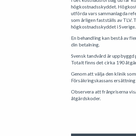
högkostnadsskyddet. Högkostna
utförda vars sammanlagda refer
som årligen fastställs av TLV. 
högkostnadsskyddet i Sverige.
En behandling kan bestå av fle
din betalning.
Svensk tandvård är uppbyggd p
Totalt finns det cirka 190 åtgä
Genom att välja den klinik som
Försäkringskassans ersättning
Observera att frånpriserna vis
åtgärdskoder.