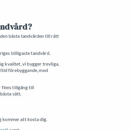
Tandvård?
den bästa tandvården till rätt
riges billigaste tandvård.
 kvalitet, vi bygger trevliga,
alltid förebyggande, med
inns tillgång till
 bästa sätt.
g kommer att kosta dig.
aget)
samt