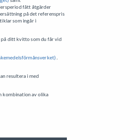
ersperiod fått åtgärder
ersättning på det referenspris
iklar som ingår i
på ditt kvitto som du får vid
Läkemedelsförmånsverket)
.
an resultera i med
en kombination av olika